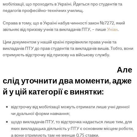
мобілізації, що проходить в Україні. Йдеться про студентів та
педагогів професійно-технічних училищ.
Справа в тому, що в Україні набув чинності закон №7272, який
звільняє від призову учнів та викладачів ПТУ, – пише
Уніан
.
Цим документом у нашій країні прирівняли права учнів та
викладачів ПТУ до прав студентів та викладачів вишів. Тобто, вони
отримують відстрочку від призову на військову службу.
Але
слід уточнити два моменти, адже
й у цій категорії є винятки:
відстрочку від мобілізації можуть отримати лише учні денної
чи дуальної форми навчання;
щодо викладачів ПТУ, то відстрочка надається лише тим, для
яких викладацька діяльність у ПТУ є основним місцем роботи,
а вони отримують там не менше 0,75 ставки.