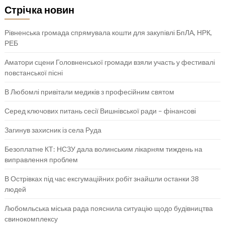
Стрічка новин
Рівненська громада спрямувала кошти для закупівлі БпЛА, НРК,
РЕБ
Аматори сцени Головненської громади взяли участь у фестивалі
повстанської пісні
В Любомлі привітали медиків з професійним святом
Серед ключових питань сесії Вишнівської ради – фінансові
Загинув захисник із села Руда
Безоплатне КТ: НСЗУ дала волинським лікарням тиждень на
виправлення проблем
В Острівках під час ексгумаційних робіт знайшли останки 38
людей
Любомльська міська рада пояснила ситуацію щодо будівництва
свинокомплексу