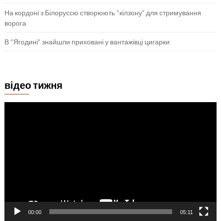
На кордоні з Білоруссю створюють “кілзону” для стримування
ворога
В “Ягодині” знайшли приховані у вантажівці цигарки
відео тижня
Відеопрогравач
00:00
05:11