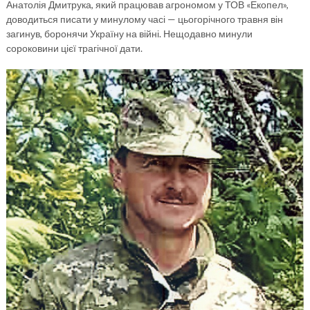
Анатолія Дмитрука, який працював агрономом у ТОВ «Екопел»,
доводиться писати у минулому часі — цьогорічного травня він
загинув, боронячи Україну на війні. Нещодавно минули
сороковини цієї трагічної дати.