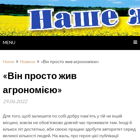
Skip
to
content
MENU
Home
Новини
«Він просто жив агрономією»
«Він просто жив
агрономією»
29.06.2022
Для того, щоб залишити по собі добру пам’ять у тій чи іншій
місцині, зовсім не обов’язково довгий час проживати там. Іноді й
кількох літ достатньо, аби своєю працею здобути авторитет серед
великої кількості людей. На жаль, про героя цієї публікації