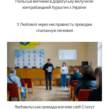
Польські митники в Дорогуську вилучили
контрабандний бурштин з України
У Любомлі через несправність проводки
спалахнув легковик
Любомльська громада матиме свій Статут