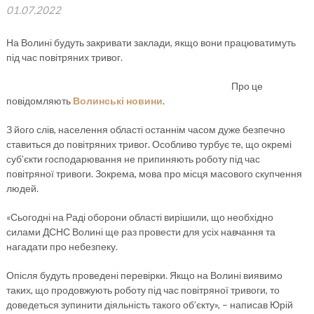
01.07.2022
На Волині будуть закривати заклади, якщо вони працюватимуть
під час повітряних тривог.
Про це
повідомляють
Волинські новини
.
З його слів, населення області останнім часом дуже безпечно
ставиться до повітряних тривог. Особливо турбує те, що окремі
суб’єкти господарювання не припиняють роботу під час
повітряної тривоги. Зокрема, мова про місця масового скупчення
людей.
«Сьогодні на Раді оборони області вирішили, що необхідно
силами ДСНС Волині ще раз провести для усіх навчання та
нагадати про небезпеку.
Опісля будуть проведені перевірки. Якщо на Волині виявимо
таких, що продовжують роботу під час повітряної тривоги, то
доведеться зупинити діяльність такого об’єкту», – написав Юрій