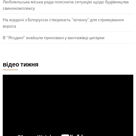
Любомльська міська рада пояснила ситуацію щодо будівництва
свинокомплексу
На кордоні з Білоруссю створюють “кілзону” для стримування
ворога
В “Ягодині” знайшли приховані у вантажівці цигарки
відео тижня
Відеопрогравач