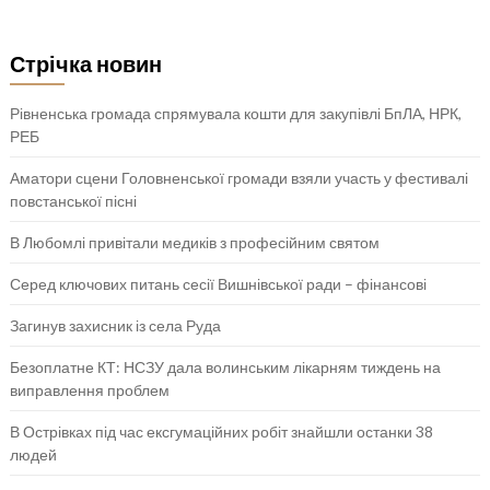
Стрічка новин
Рівненська громада спрямувала кошти для закупівлі БпЛА, НРК,
РЕБ
Аматори сцени Головненської громади взяли участь у фестивалі
повстанської пісні
В Любомлі привітали медиків з професійним святом
Серед ключових питань сесії Вишнівської ради – фінансові
Загинув захисник із села Руда
Безоплатне КТ: НСЗУ дала волинським лікарням тиждень на
виправлення проблем
В Острівках під час ексгумаційних робіт знайшли останки 38
людей