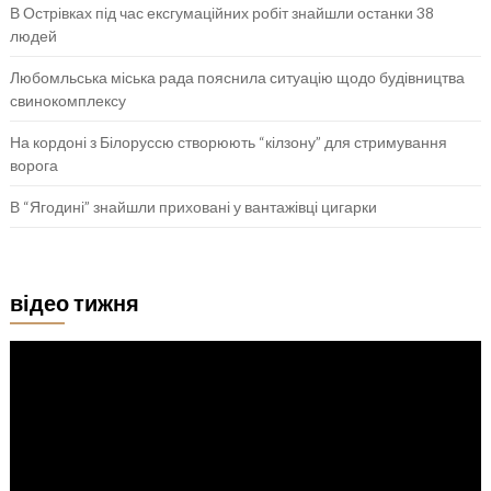
В Острівках під час ексгумаційних робіт знайшли останки 38
людей
Любомльська міська рада пояснила ситуацію щодо будівництва
свинокомплексу
На кордоні з Білоруссю створюють “кілзону” для стримування
ворога
В “Ягодині” знайшли приховані у вантажівці цигарки
відео тижня
Відеопрогравач