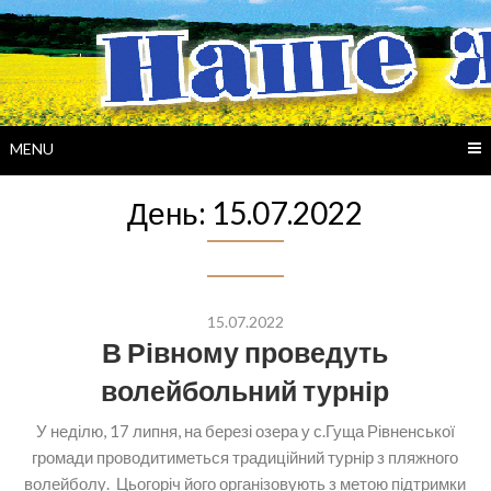
Skip
to
content
MENU
День:
15.07.2022
15.07.2022
В Рівному проведуть
волейбольний турнір
У неділю, 17 липня, на березі озера у с.Гуща Рівненської
громади проводитиметься традиційний турнір з пляжного
волейболу. Цьогоріч його організовують з метою підтримки