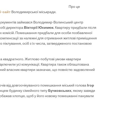
Про це
б-сайт
Володимирської міськради.
окументів займався Володимир-Волинський центр
особі директора
Вікторії Юхимюк
. Квартиру придбали після
кох комісій. Помешкання придбали для особи позбавленої
ї компенсації за належні для отримання житлові приміщення
го піклування, осіб з їх числа, затвердженого постановою
ра квадратного. Житлово-побутові умови квартири
ідключили усі комунікації. Квартира також облаштована
ний власник квартири зазначає, що повністю задоволений
чів від довгоочікуваного помешкання міський голова
Ігор
ванцем будинку сімейного типу
Бучковських
, якому завжди
побажав хлопцю, щоб у його новому помешканні панували