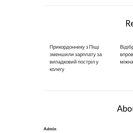
R
Прикордоннику з Піщі
Відіб
зменшили зарплату за
впро
випадковий постріл у
міжна
колегу
Abo
Admin