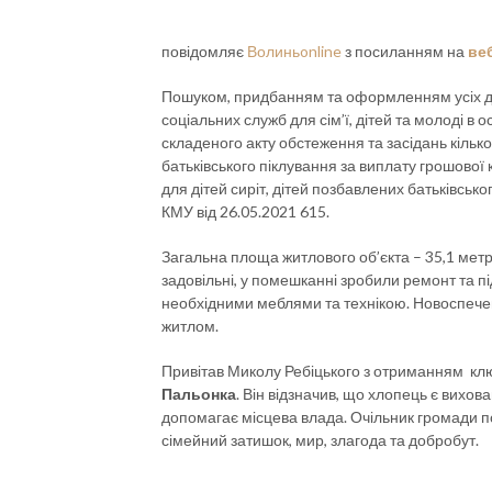
повідомляє
Волиньonline
з посиланням на
ве
Пошуком, придбанням та оформленням усіх д
соціальних служб для сім’ї, дітей та молоді в 
складеного акту обстеження та засідань кіль
батьківського піклування за виплату грошово
для дітей сиріт, дітей позбавлених батьківсько
КМУ від 26.05.2021 615.
Загальна площа житлового об’єкта – 35,1 мет
задовільні, у помешканні зробили ремонт та п
необхідними меблями та технікою. Новоспече
житлом.
Привітав Миколу Ребіцького з отриманням клю
Пальонка
. Він відзначив, що хлопець є вихо
допомагає місцева влада. Очільник громади 
сімейний затишок, мир, злагода та добробут.