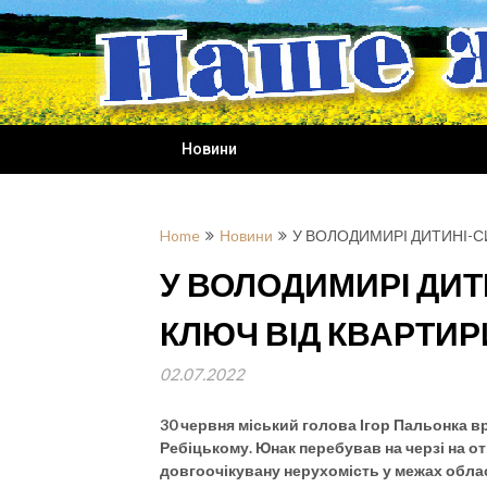
Skip
to
content
Новини
Home
Новини
У ВОЛОДИМИРІ ДИТИНІ-С
У ВОЛОДИМИРІ ДИТ
КЛЮЧ ВІД КВАРТИР
02.07.2022
30 червня міський голова Ігор Пальонка 
Ребіцькому. Юнак перебував на черзі на о
довгоочікувану нерухомість у межах обласн