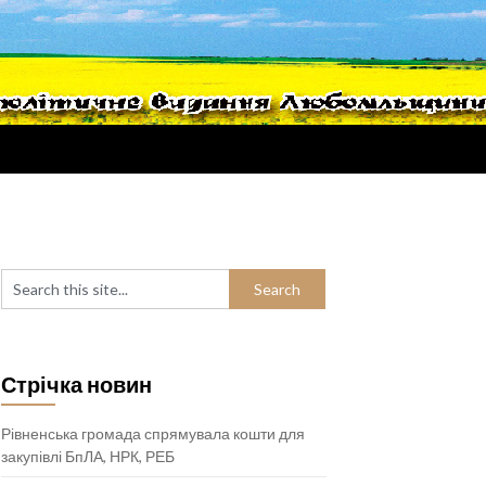
Стрічка новин
Рівненська громада спрямувала кошти для
закупівлі БпЛА, НРК, РЕБ