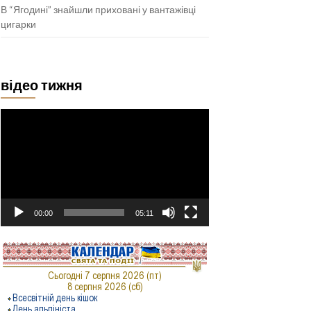
В “Ягодині” знайшли приховані у вантажівці
цигарки
відео тижня
Відеопрогравач
00:00
05:11