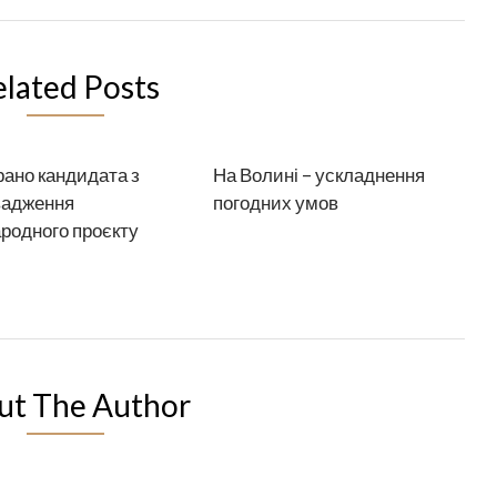
elated Posts
рано кандидата з
На Волині – ускладнення
вадження
погодних умов
родного проєкту
ut The Author