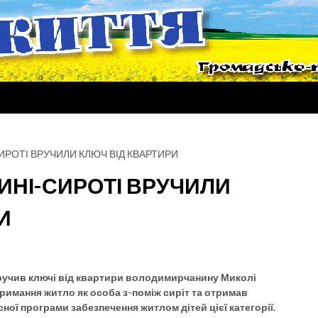
ИРОТІ ВРУЧИЛИ КЛЮЧ ВІД КВАРТИРИ
ИНІ-СИРОТІ ВРУЧИЛИ
И
вручив ключі від квартири володимирчанину Миколі
тримання житло як особа з-поміж сиріт та отримав
ої програми забезпечення житлом дітей цієї категорії.