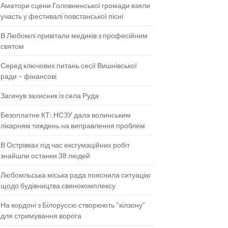
Аматори сцени Головненської громади взяли
участь у фестивалі повстанської пісні
В Любомлі привітали медиків з професійним
святом
Серед ключових питань сесії Вишнівської
ради – фінансові
Загинув захисник із села Руда
Безоплатне КТ: НСЗУ дала волинським
лікарням тиждень на виправлення проблем
В Острівках під час ексгумаційних робіт
знайшли останки 38 людей
Любомльська міська рада пояснила ситуацію
щодо будівництва свинокомплексу
На кордоні з Білоруссю створюють “кілзону”
для стримування ворога