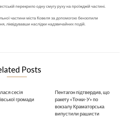
стській перекрило одну смугу руху на проїжджій частині.
льної частини міста Ковеля за допомогою бензопили
ння, ліквідувавши наслідки надзвичайних подій.
elated Posts
лася сесія
Пентагон підтвердив, що
вської громади
ракету «Точки-У» по
вокзалу Краматорська
випустили рашисти