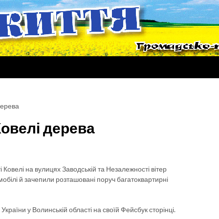
дерева
Ковелі дерева
ті Ковелі на вулицях Заводській та Незалежності вітер
мобілі й зачепили розташовані поруч багатоквартирні
раїни у Волинській області на своїй Фейсбук сторінці.