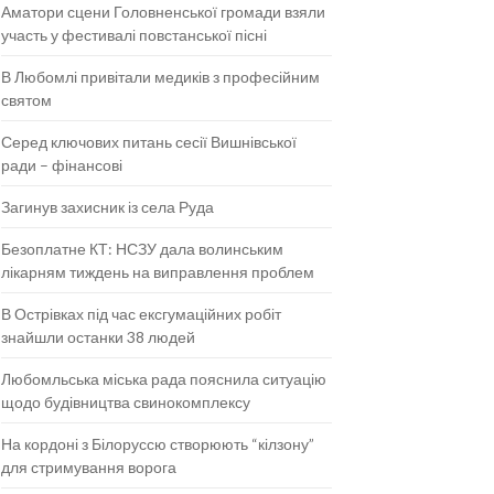
Аматори сцени Головненської громади взяли
участь у фестивалі повстанської пісні
В Любомлі привітали медиків з професійним
святом
Серед ключових питань сесії Вишнівської
ради – фінансові
Загинув захисник із села Руда
Безоплатне КТ: НСЗУ дала волинським
лікарням тиждень на виправлення проблем
В Острівках під час ексгумаційних робіт
знайшли останки 38 людей
Любомльська міська рада пояснила ситуацію
щодо будівництва свинокомплексу
На кордоні з Білоруссю створюють “кілзону”
для стримування ворога