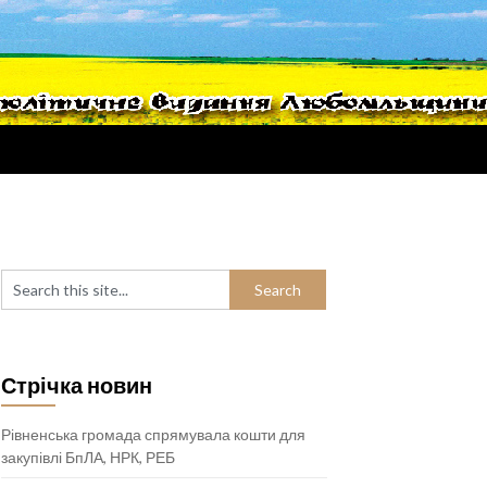
Стрічка новин
Рівненська громада спрямувала кошти для
закупівлі БпЛА, НРК, РЕБ