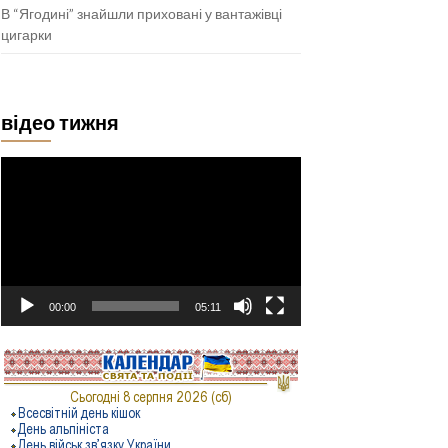
В “Ягодині” знайшли приховані у вантажівці
цигарки
відео тижня
Відеопрогравач
00:00
05:11