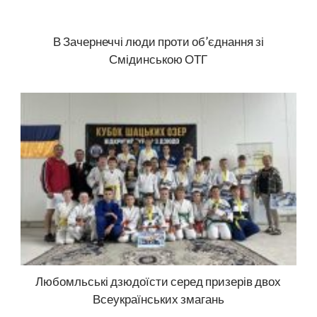
В Зачернеччі люди проти об’єднання зі
Смідинською ОТГ
Любомльські дзюдоїсти серед призерів двох
Всеукраїнських змагань