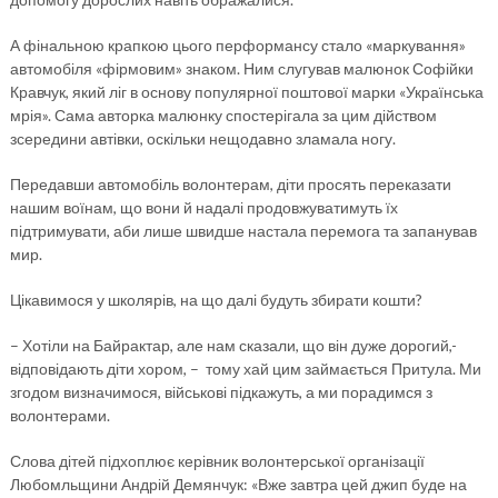
А фінальною крапкою цього перформансу стало «маркування»
автомобіля «фірмовим» знаком. Ним слугував малюнок Софійки
Кравчук, який ліг в основу популярної поштової марки «Українська
мрія». Сама авторка малюнку спостерігала за цим дійством
зсередини автівки, оскільки нещодавно зламала ногу.
Передавши автомобіль волонтерам, діти просять переказати
нашим воїнам, що вони й надалі продовжуватимуть їх
підтримувати, аби лише швидше настала перемога та запанував
мир.
Цікавимося у школярів, на що далі будуть збирати кошти?
– Хотіли на Байрактар, але нам сказали, що він дуже дорогий,-
відповідають діти хором, – тому хай цим займається Притула. Ми
згодом визначимося, військові підкажуть, а ми порадимся з
волонтерами.
Слова дітей підхоплює керівник волонтерської організації
Любомльщини Андрій Демянчук: «Вже завтра цей джип буде на