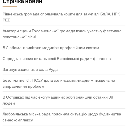
Стрічка новин
Рівненська громада спрямувала кошти для закупівлі БпЛА, НРК,
РЕБ
Аматори сцени Головненської громади взяли участь у фестивалі
повстанської пісні
В Любомлі привітали медиків з професійним святом
Серед ключових питань сесії Вишнівської ради – фінансові
Загинув захисник із села Руда
Безоплатне КТ: НСЗУ дала волинським лікарням тиждень на
виправлення проблем
В Острівках під час ексгумаційних робіт знайшли останки 38
людей
Любомльська міська рада пояснила ситуацію щодо будівництва
свинокомплексу