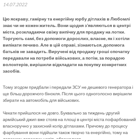
14.07.2022
Цю яскраву, гамірну та енергійну юрбу дітлахів в Любомлі
знає чи не кожен житель. Вони щодня з’являються в центрі
міста, розкладаючи свіжу випічку для продажу на лотки.
Торгують самі, без допомоги дорослих, власне, як і хотіли
випікати печиво. Але в цій справі, зізнаються, допомога
батьків не завадить. Виручені від продажу гроші спочатку
передавали на потреби військових, а потім, за порадою
волонтерів, вирішили відкладати на покупку конкретних
засобів.
Тому згодом придбали і передали ЗСУ не дешевого генератора і
ще більш дорожчого бінокля. Після цього одноголосно вирішили
збирати на автомобіль для військових.
Чекати прийшлося не довго. Буквально за тиждень-другий
армійський джип вже стояв на площі в центрі міста пофарбований
власноручно у захисний колір дітлахами. Причому до процесу
фарбування вони підійшли також творчо та енергійно, тому на
допомогу дорослих навіть ображалися.