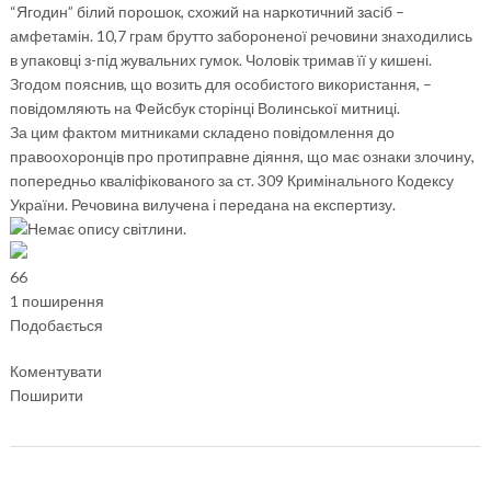
“Ягодин” білий порошок, схожий на наркотичний засіб –
амфетамін. 10,7 грам брутто забороненої речовини знаходились
в упаковці з-під жувальних гумок. Чоловік тримав її у кишені.
Згодом пояснив, що возить для особистого використання, –
повідомляють на Фейсбук сторінці Волинської митниці.
За цим фактом митниками складено повідомлення до
правоохоронців про протиправне діяння, що має ознаки злочину,
попередньо кваліфікованого за ст. 309 Кримінального Кодексу
України. Речовина вилучена і передана на експертизу.
6
6
1 поширення
Подобається
Коментувати
Поширити