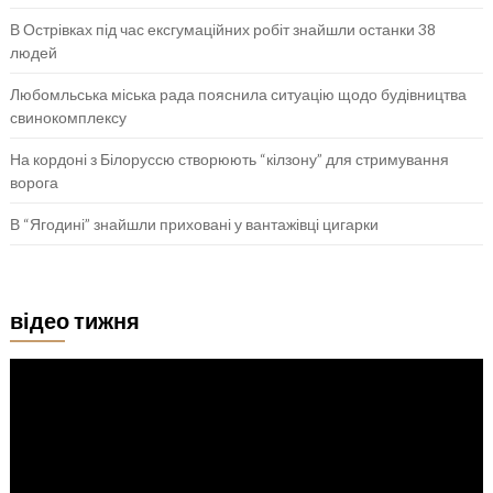
В Острівках під час ексгумаційних робіт знайшли останки 38
людей
Любомльська міська рада пояснила ситуацію щодо будівництва
свинокомплексу
На кордоні з Білоруссю створюють “кілзону” для стримування
ворога
В “Ягодині” знайшли приховані у вантажівці цигарки
відео тижня
Відеопрогравач