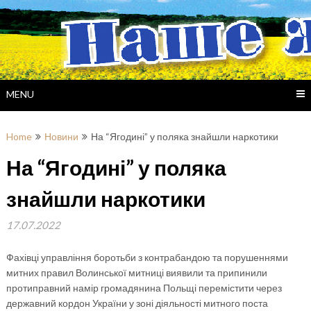
Skip
to
content
MENU
Home
Новини
На “Ягодині” у поляка знайшли наркотики
На “Ягодині” у поляка
знайшли наркотики
17.07.2022
Фахівці управління боротьби з контрабандою та порушеннями
митних правил Волинської митниці виявили та припинили
протиправний намір громадянина Польщі перемістити через
державний кордон України у зоні діяльності митного поста