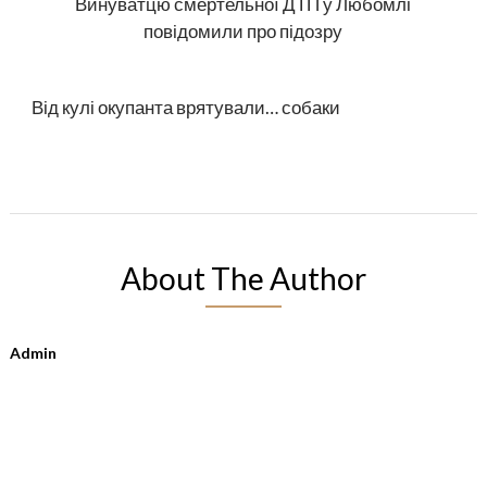
Винуватцю смертельної ДТП у Любомлі
повідомили про підозру
Від кулі окупанта врятували… собаки
About The Author
Admin