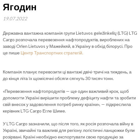
Ягодин
19.07.2022
Державна вантажна компанія групи Lietuvos geležinkelių (LTG) LTG
Cargo розпочала перевезення нафтопродуктів, вироблених на
заводі Orlen Lietuvos у Мажейкяй, в Україну в обхід білорусі. Про
це пише
Центр Транспортних стратегій.
Компанія планує перевозити ці вантажі двічі-тричі на тиждень, а
до кінця літа їх щомісячні обсяги сягнуть 30 тисяч тонн.
«Перевезення нафтопродуктів — ще один важливий крок, щоб
допомогти Україні вирішити проблему дефіциту нафти та зробити
свій внесок у задоволення потреб ринку країни», — підкреслила
керівник LTG Cargo Егле Шиме.
У LTG Cargo зазначили, що після того, як росія розпочала війну в
Україні, звичайні та важливі для регіону логістичні ланцюжки були
розірвані. Країні необхідно експортувати свою продукцію за