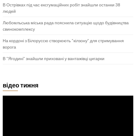
В Острівках під час ексгумаційних робіт знайшли останки 38
людей
Любомльська міська рада пояснила ситуацію щодо будівництва
свинокомплексу
На кордоні з Білоруссю створюють “кілзону” для стримування
ворога
В “Ягодині” знайшли приховані у вантажівці цигарки
відео тижня
Відеопрогравач