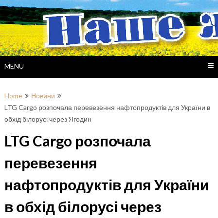
Skip
to
content
MENU
Home
Новини
LTG Cargo розпочала перевезення нафтопродуктів для України в
обхід білорусі через Ягодин
LTG Cargo розпочала
перевезення
нафтопродуктів для України
в обхід білорусі через