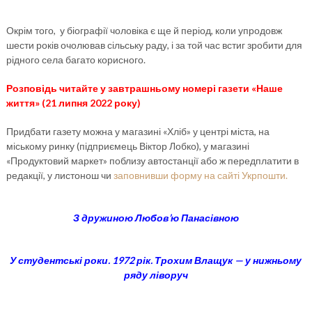
Окрім того, у біографії чоловіка є ще й період, коли упродовж
шести років очолював сільську раду, і за той час встиг зробити для
рідного села багато корисного.
Розповідь читайте у завтрашньому номері газети «Наше
життя» (21 липня 2022 року)
Придбати газету можна у магазині «Хліб» у центрі міста, на
міському ринку (підприємець Віктор Лобко), у магазині
«Продуктовий маркет» поблизу автостанції або ж передплатити в
редакції, у листонош чи
заповнивши форму на сайті Укрпошти.
З дружиною Любов’ю Панасівною
У студентські роки. 1972 рік. Трохим Влащук — у нижньому
ряду ліворуч