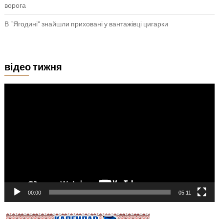
ворога
В “Ягодині” знайшли приховані у вантажівці цигарки
відео тижня
Відеопрогравач
00:00
05:11