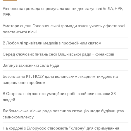
Рівненська громада спрямувала кошти для закупівлі БпЛА, НРК,
РЕБ
Аматори сцени Головненської громади взяли участь у фестивалі
повстанської пісні
В Любомлі привітали медиків з професійним святом
Серед ключових питань сесії Вишнівської ради – фінансові
Загинув захисник із села Руда
Безоплатне КТ: НСЗУ дала волинським лікарням тиждень на
виправлення проблем
В Острівках під час ексгумаційних робіт знайшли останки 38
людей
Любомльська міська рада пояснила ситуацію щодо будівництва
свинокомплексу
На кордоні з Білоруссю створюють “кілзону” для стримування