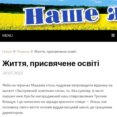
Skip
to
content
MENU
Home
Новини
Життя, присвячене освіті
Життя, присвячене освіті
20.07.2022
Якби на теренах Машева хтось надумав запровадити відзнаку на
кшталт «Заслужений освітянин села», то, без сумніву, в числі
перших нею був би нагороджений наш співрозмовник Трохим
Влащук. І це написано не заради красного слівця — більш, ніж
половину свого життя чоловік віддав місцевій школі, де працював
директором.