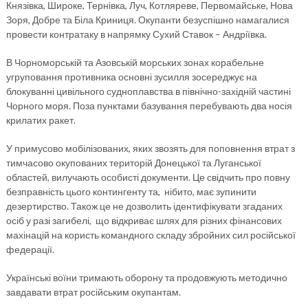
Князівка, Широке, Тернівка, Луч, Котляреве, Первомайське, Нова
Зоря, Добре та Біла Криниця. Окупанти безуспішно намагалися
провести контратаку в напрямку Сухий Ставок – Андріївка.
В Чорноморській та Азовській морських зонах корабельне
угруповання противника основні зусилля зосереджує на
блокуванні цивільного судноплавства в північно-західній частині
Чорного моря. Поза пунктами базування перебувають два носія
крилатих ракет.
У примусово мобілізованих, яких звозять для поповнення втрат з
тимчасово окупованих територій Донецької та Луганської
областей, вилучають особисті документи. Це свідчить про повну
безправність цього контингенту та, нібито, має зупинити
дезертирство. Також це не дозволить ідентифікувати згаданих
осіб у разі загибелі, що відкриває шлях для різних фінансових
махінацій на користь командного складу збройних сил російської
федерації.
Українські воїни тримають оборону та продовжують методично
завдавати втрат російським окупантам.