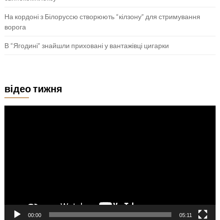
На кордоні з Білоруссю створюють “кілзону” для стримування
ворога
В “Ягодині” знайшли приховані у вантажівці цигарки
відео тижня
Відеопрогравач
00:00
05:11