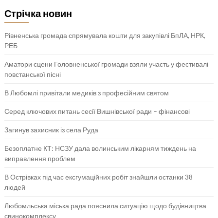
Стрічка новин
Рівненська громада спрямувала кошти для закупівлі БпЛА, НРК,
РЕБ
Аматори сцени Головненської громади взяли участь у фестивалі
повстанської пісні
В Любомлі привітали медиків з професійним святом
Серед ключових питань сесії Вишнівської ради – фінансові
Загинув захисник із села Руда
Безоплатне КТ: НСЗУ дала волинським лікарням тиждень на
виправлення проблем
В Острівках під час ексгумаційних робіт знайшли останки 38
людей
Любомльська міська рада пояснила ситуацію щодо будівництва
свинокомплексу