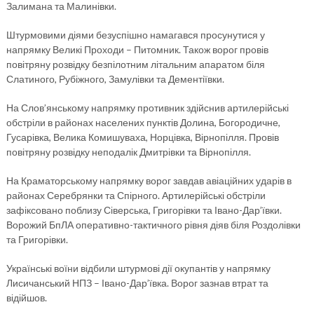
Залимана та Малинівки.
Штурмовими діями безуспішно намагався просунутися у
напрямку Великі Проходи – Питомник. Також ворог провів
повітряну розвідку безпілотним літальним апаратом біля
Слатиного, Рубіжного, Замулівки та Дементіївки.
На Слов’янському напрямку противник здійснив артилерійські
обстріли в районах населених пунктів Долина, Богородичне,
Гусарівка, Велика Комишуваха, Норцівка, Вірнопілля. Провів
повітряну розвідку неподалік Дмитрівки та Вірнопілля.
На Краматорському напрямку ворог завдав авіаційних ударів в
районах Серебрянки та Спірного. Артилерійські обстріли
зафіксовано поблизу Сіверська, Григорівки та Івано-Дар’ївки.
Ворожий БпЛА оперативно-тактичного рівня діяв біля Роздолівки
та Григорівки.
Українські воїни відбили штурмові дії окупантів у напрямку
Лисичанський НПЗ – Івано-Дар’ївка. Ворог зазнав втрат та
відійшов.