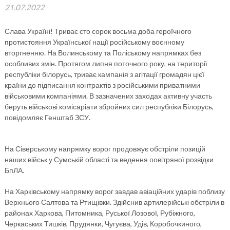
21.07.2022
Слава Україні! Триває сто сорок восьма доба героїчного
протистояння Української нації російському воєнному
вторгненню. На Волинському та Поліському напрямках без
особливих змін. Протягом липня поточного року, на території
республіки білорусь, триває кампанія з агітації громадян цієї
країни до підписання контрактів з російськими приватними
військовими компаніями. В зазначених заходах активну участь
беруть військові комісаріати збройних сил республіки Білорусь,
повідомляє Генштаб ЗСУ.
На Сіверському напрямку ворог продовжує обстріли позицій
наших військ у Сумській області та ведення повітряної розвідки
БпЛА.
На Харківському напрямку ворог завдав авіаційних ударів поблизу
Верхнього Салтова та Ртищівки. Здійснив артилерійські обстріли в
районах Харкова, Питомника, Руської Лозової, Рубіжного,
Черкаських Тишків, Прудянки, Чугуєва, Удів, Коробочкиного,