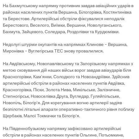
На Бахмутському напрямку противник завдав авіаційних ударів в
районах населених пунктів Вершина, Білогорівка, Костянтинівка
та Берестове. Артилерійські обстріли фіксувалися неподалік
Берестового, Веселого, Виїмки, Вершини, Новолуганського,
Бахмута, Зайцевого, Соледара, Роздолівки та Курдюмівки.
Недолугі штурми окупантів на напрямках Клинове – Вершина,
Миронівка – Вуглегірська ТЕС знову провалилися.
На Авдіївському, Новопавлівському та Запорізькому напрямках з
метою сковування дій наших військ ворог завдав авіаударів біля
Красногорівки, Кам’янки, Солодкого та Новоандріївки. Здійснив
артилерійські обстріли в районах населених пунктів Авдіївка,
Красногорівка, Піски, Золота Нива, Микільське, Залізничне,
Степногірськ, Новоселівка Друга, Вугледар, Гуляйпільське,
Новопіль, Білогір’я. Для корегування вогню артилерії задіяв
безпілотні літальні апарати оперативно-тактичного рівня поблизу
Щербаків, Малої Токмачки та Білогір’я.
На Південнобузькому напрямку зафіксовано артилерійські
обстріли в районах населених пунктів Ольгине, Потьомкине,