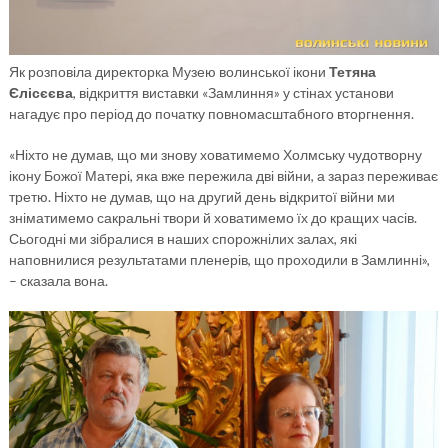
Як розповіла директорка Музею волинської ікони
Тетяна
Єлісєєва
, відкриття виставки «Замлиння» у стінах установи
нагадує про період до початку повномасштабного вторгнення.
«Ніхто не думав, що ми знову ховатимемо Холмську чудотворну
ікону Божої Матері, яка вже пережила дві війни, а зараз переживає
третю. Ніхто не думав, що на другий день відкритої війни ми
зніматимемо сакральні твори й ховатимемо їх до кращих часів.
Сьогодні ми зібралися в наших спорожнілих залах, які
наповнилися результатами пленерів, що проходили в Замлинні»,
– сказала вона.