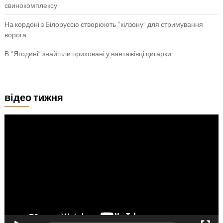
свинокомплексу
На кордоні з Білоруссю створюють “кілзону” для стримування
ворога
В “Ягодині” знайшли приховані у вантажівці цигарки
відео тижня
Відеопрогравач