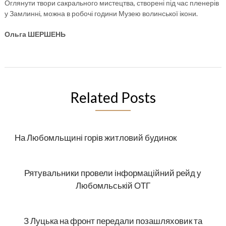
Оглянути твори сакрального мистецтва, створені під час пленерів
у Замлинні, можна в робочі години Музею волинської ікони.
Ольга ШЕРШЕНЬ
Related Posts
На Любомльщині горів житловий будинок
Рятувальники провели інформаційний рейд у
Любомльській ОТГ
З Луцька на фронт передали позашляховик та