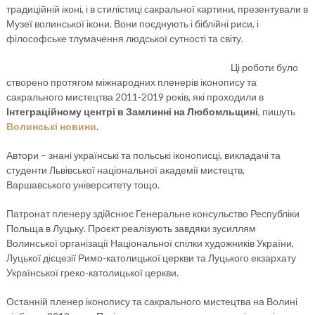
традиційній іконі, і в стилістиці сакральної картини, презентували в
Музеї волинської ікони. Вони поєднують і біблійні риси, і
філософське тлумачення людської сутності та світу.
Ці роботи було
створено протягом міжнародних пленерів іконопису та
сакрального мистецтва 2011-2019 років, які проходили в
Інтеграційному центрі в Замлинні на Любомльщині
, пишуть
Волинські новини
.
Автори – знані українські та польські іконописці, викладачі та
студенти Львівської національної академії мистецтв,
Варшавського університету тощо.
Патронат пленеру здійснює Генеральне консульство Республіки
Польща в Луцьку. Проєкт реалізують завдяки зусиллям
Волинської організації Національної спілки художників України,
Луцької дієцезії Римо-католицької церкви та Луцького екзархату
Української греко-католицької церкви.
Останній пленер іконопису та сакрального мистецтва на Волині