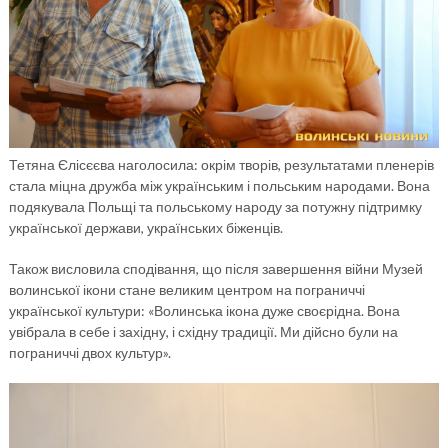
Тетяна Єлісєєва наголосила: окрім творів, результатами пленерів
стала міцна дружба між українським і польським народами. Вона
подякувала Польщі та польському народу за потужну підтримку
української держави, українських біженців.
Також висловила сподівання, що після завершення війни Музей
волинської ікони стане великим центром на пограниччі
української культури: «Волинська ікона дуже своєрідна. Вона
увібрала в себе і західну, і східну традиції. Ми дійсно були на
пограниччі двох культур».