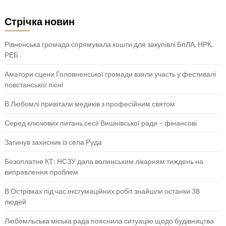
Стрічка новин
Рівненська громада спрямувала кошти для закупівлі БпЛА, НРК,
РЕБ
Аматори сцени Головненської громади взяли участь у фестивалі
повстанської пісні
В Любомлі привітали медиків з професійним святом
Серед ключових питань сесії Вишнівської ради – фінансові
Загинув захисник із села Руда
Безоплатне КТ: НСЗУ дала волинським лікарням тиждень на
виправлення проблем
В Острівках під час ексгумаційних робіт знайшли останки 38
людей
Любомльська міська рада пояснила ситуацію щодо будівництва