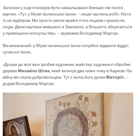
Загалом у ході пленерів було намальовано близько пів тисячі
картин. «Тут, у Музеї волинської ікони, – лише частина робіт. Ніхто
їх не відбирав. Ми просто взяли крайні п’ять ящиків і принесли
сюди. Деякі картини вивішено в Замлинні, а більшість зберігається
у приміщенні консульства», – зауважив Володимир Марчук.
Він впевнений: у Музеї волинської ікони потрібно відкрити відділ
сучасної ікони.
«Дошки до всіх ікон зробив художник, майстер художньої обробки
дерева
Михайло Штик
, який загинув два тижні тому в Харкові. На
війну він пішов добровольцем. Тут є ікона його дочки
Вікторії
», –
додав Володимир Марчук.