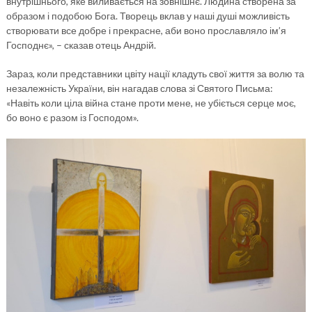
внутрішнього, яке виливається на зовнішнє. Людина створена за
образом і подобою Бога. Творець вклав у наші душі можливість
створювати все добре і прекрасне, аби воно прославляло ім’я
Господнє», – сказав отець Андрій.
Зараз, коли представники цвіту нації кладуть свої життя за волю та
незалежність України, він нагадав слова зі Святого Письма:
«Навіть коли ціла війна стане проти мене, не убіється серце моє,
бо воно є разом із Господом».