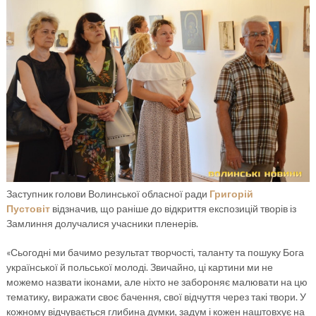
Заступник голови Волинської обласної ради
Григорій
Пустовіт
відзначив, що раніше до відкриття експозицій творів із
Замлиння долучалися учасники пленерів.
«Сьогодні ми бачимо результат творчості, таланту та пошуку Бога
української й польської молоді. Звичайно, ці картини ми не
можемо назвати іконами, але ніхто не забороняє малювати на цю
тематику, виражати своє бачення, свої відчуття через такі твори. У
кожному відчувається глибина думки, задум і кожен наштовхує на