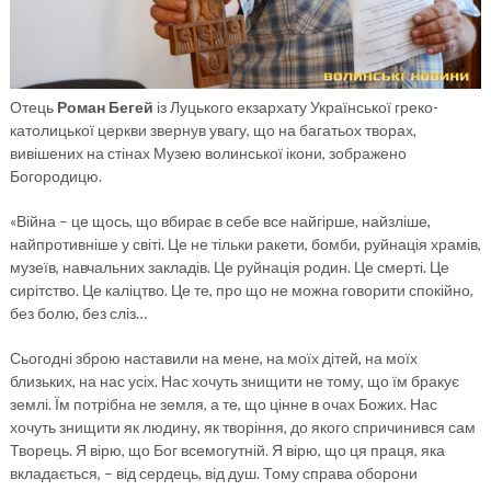
Отець
Роман Бегей
із Луцького екзархату Української греко-
католицької церкви звернув увагу, що на багатьох творах,
вивішених на стінах Музею волинської ікони, зображено
Богородицю.
«Війна – це щось, що вбирає в себе все найгірше, найзліше,
найпротивніше у світі. Це не тільки ракети, бомби, руйнація храмів,
музеїв, навчальних закладів. Це руйнація родин. Це смерті. Це
сирітство. Це каліцтво. Це те, про що не можна говорити спокійно,
без болю, без сліз…
Сьогодні зброю наставили на мене, на моїх дітей, на моїх
близьких, на нас усіх. Нас хочуть знищити не тому, що їм бракує
землі. Їм потрібна не земля, а те, що цінне в очах Божих. Нас
хочуть знищити як людину, як творіння, до якого спричинився сам
Творець. Я вірю, що Бог всемогутній. Я вірю, що ця праця, яка
вкладається, – від сердець, від душ. Тому справа оборони