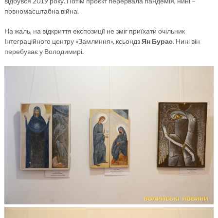
відбувся 2019 року. Потім проєкт перервала пандемія, нині –
повномасштабна війна.
На жаль, на відкриття експозиції не зміг приїхати очільник
Інтеграційного центру «Замлиння», ксьондз
Ян Бурас
. Нині він
перебуває у Володимирі.