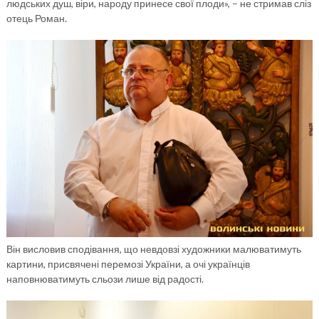
людських душ, віри, народу принесе свої плоди», – не стримав сліз
отець Роман.
Він висловив сподівання, що невдовзі художники малюватимуть
картини, присвячені перемозі України, а очі українців
наповнюватимуть сльози лише від радості.