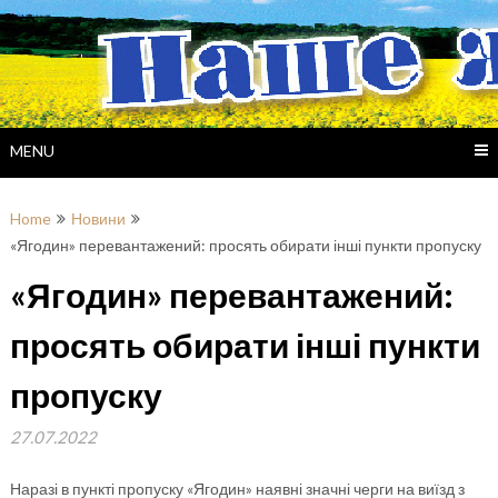
Skip
to
content
MENU
Home
Новини
«Ягодин» перевантажений: просять обирати інші пункти пропуску
«Ягодин» перевантажений:
просять обирати інші пункти
пропуску
27.07.2022
Наразі в пункті пропуску «Ягодин» наявні значні черги на виїзд з