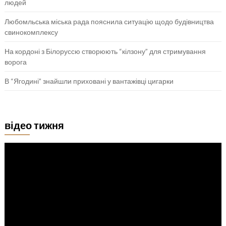
людей
Любомльська міська рада пояснила ситуацію щодо будівництва
свинокомплексу
На кордоні з Білоруссю створюють “кілзону” для стримування
ворога
В “Ягодині” знайшли приховані у вантажівці цигарки
відео тижня
Відеопрогравач