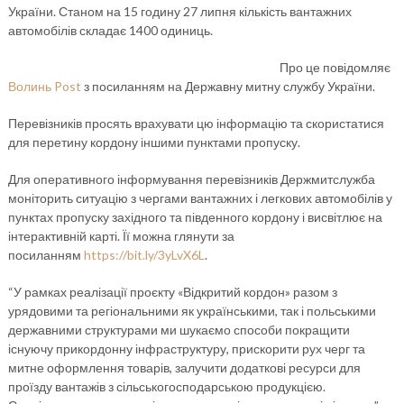
України. Станом на 15 годину 27 липня кількість вантажних
автомобілів складає 1400 одиниць.
Про це повідомляє
Волинь Post
з посиланням на Державну митну службу України.
Перевізників просять врахувати цю інформацію та скористатися
для перетину кордону іншими пунктами пропуску.
Для оперативного інформування перевізників Держмитслужба
моніторить ситуацію з чергами вантажних і легкових автомобілів у
пунктах пропуску західного та південного кордону і висвітлює на
інтерактивній карті. Її можна глянути за
посиланням
https://bit.ly/3yLvX6L
.
“У рамках реалізації проєкту «Відкритий кордон» разом з
урядовими та регіональними як українськими, так і польськими
державними структурами ми шукаємо способи покращити
існуючу прикордонну інфраструктуру, прискорити рух черг та
митне оформлення товарів, залучити додаткові ресурси для
проїзду вантажів з сільськогосподарською продукцією.