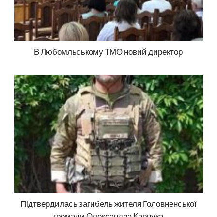
В Любомльському ТМО новий директор
Підтвердилась загибель жителя Головненської
громади Олександра Карпука