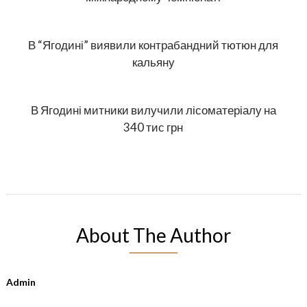
В “Ягодині” виявили контрабандний тютюн для
кальяну
В Ягодині митники вилучили лісоматеріалу на
340 тис грн
About The Author
Admin