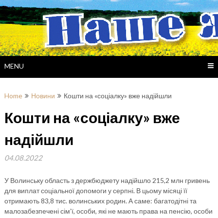
Skip
to
content
MENU
Home
Новини
Кошти на «соціалку» вже надійшли
Кошти на «соціалку» вже
надійшли
04.08.2022
У Волинську область з держбюджету надійшло 215,2 млн гривень
для виплат соціальної допомоги у серпні. В цьому місяці її
отримають 83,8 тис. волинських родин. А саме: багатодітні та
малозабезпечені сім’ї, особи, які не мають права на пенсію, особи