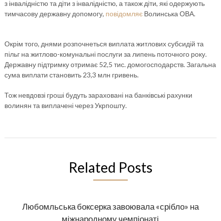
з інвалідністю та діти з інвалідністю, а також діти, які одержують
тимчасову державну допомогу,
повідомляє
Волинська ОВА.
Окрім того, днями розпочнеться виплата житлових субсидій та
пільг на житлово-комунальні послуги за липень поточного року.
Державну підтримку отримає 52,5 тис. домогосподарств. Загальна
сума виплати становить 23,3 млн гривень.
Тож невдовзі гроші будуть зараховані на банківські рахунки
волинян та виплачені через Укрпошту.
Related Posts
Любомльська боксерка завоювала «срібло» на
міжнародному чемпіонаті