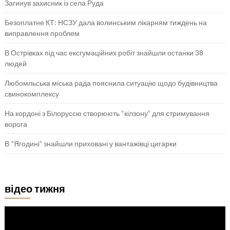
Загинув захисник із села Руда
Безоплатне КТ: НСЗУ дала волинським лікарням тиждень на
виправлення проблем
В Острівках під час ексгумаційних робіт знайшли останки 38
людей
Любомльська міська рада пояснила ситуацію щодо будівництва
свинокомплексу
На кордоні з Білоруссю створюють “кілзону” для стримування
ворога
В “Ягодині” знайшли приховані у вантажівці цигарки
відео тижня
Відеопрогравач