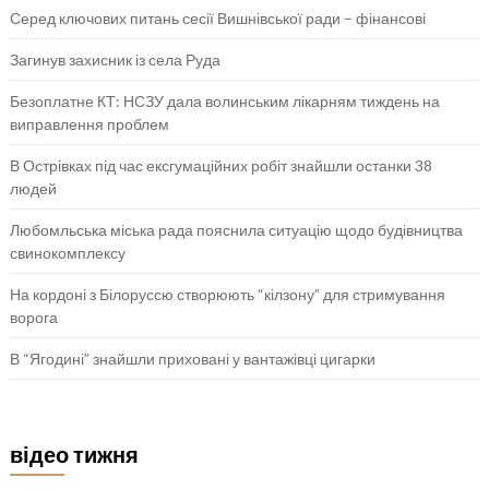
Серед ключових питань сесії Вишнівської ради – фінансові
Загинув захисник із села Руда
Безоплатне КТ: НСЗУ дала волинським лікарням тиждень на
виправлення проблем
В Острівках під час ексгумаційних робіт знайшли останки 38
людей
Любомльська міська рада пояснила ситуацію щодо будівництва
свинокомплексу
На кордоні з Білоруссю створюють “кілзону” для стримування
ворога
В “Ягодині” знайшли приховані у вантажівці цигарки
відео тижня