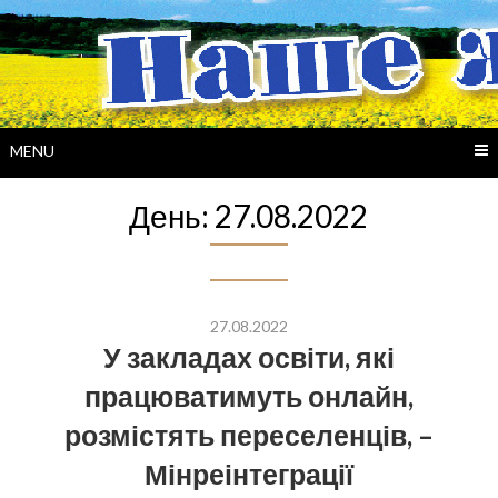
Skip
to
content
MENU
День:
27.08.2022
27.08.2022
У закладах освіти, які
працюватимуть онлайн,
розмістять переселенців, –
Мінреінтеграції