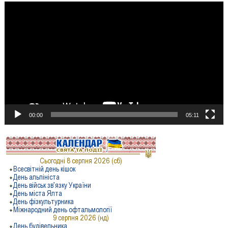
Відеопрогравач
00:00
05:11