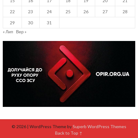
15
16
17
18
19
20
21
22
23
24
25
26
27
28
29
30
31
« Лип
Вер »
© 2026
| WordPress Theme by
Superb WordPress Themes
Back to Top ↑