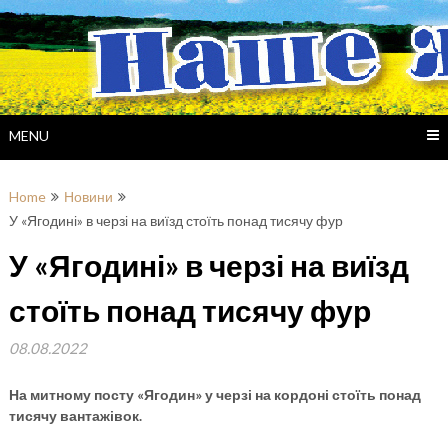
Skip
to
content
MENU
Home
Новини
У «Ягодині» в черзі на виїзд стоїть понад тисячу фур
У «Ягодині» в черзі на виїзд
стоїть понад тисячу фур
08.08.2022
На митному посту «Ягодин» у черзі на кордоні стоїть понад
тисячу вантажівок.