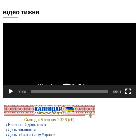
відео тижня
Відеопрогравач
00:00
05:11