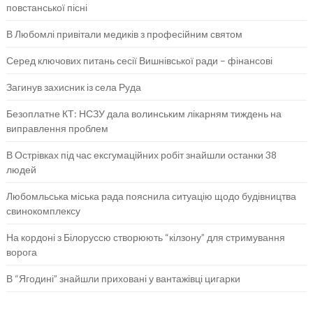
повстанської пісні
В Любомлі привітали медиків з професійним святом
Серед ключових питань сесії Вишнівської ради – фінансові
Загинув захисник із села Руда
Безоплатне КТ: НСЗУ дала волинським лікарням тиждень на
виправлення проблем
В Острівках під час ексгумаційних робіт знайшли останки 38
людей
Любомльська міська рада пояснила ситуацію щодо будівництва
свинокомплексу
На кордоні з Білоруссю створюють “кілзону” для стримування
ворога
В “Ягодині” знайшли приховані у вантажівці цигарки