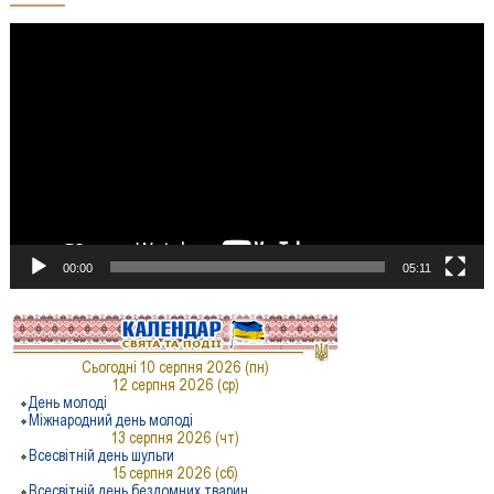
Відеопрогравач
00:00
05:11