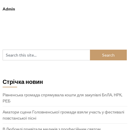
Admin
Стрічка новин
Рівненська громада спрямувала кошти для закупівлі БпЛА, НРК,
РЕБ
Аматори сцени Головненської громади взяли участь у фестивалі
повстанської пісні
В Любомлі привітали медиків з професійним святом