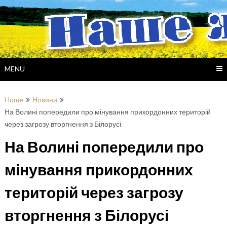
Skip
to
content
MENU
Home
Новини
На Волині попередили про мінування прикордонних територій
через загрозу вторгнення з Білорусі
На Волині попередили про
мінування прикордонних
територій через загрозу
вторгнення з Білорусі