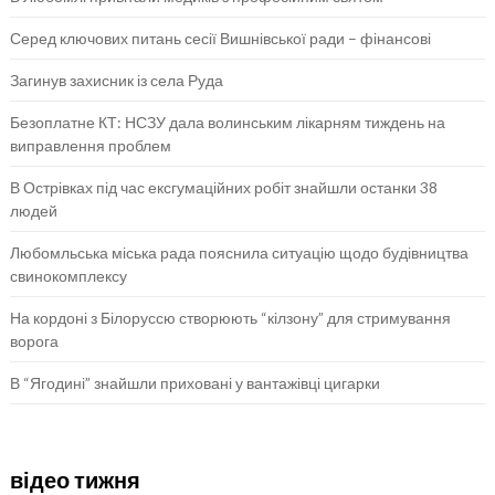
Серед ключових питань сесії Вишнівської ради – фінансові
Загинув захисник із села Руда
Безоплатне КТ: НСЗУ дала волинським лікарням тиждень на
виправлення проблем
В Острівках під час ексгумаційних робіт знайшли останки 38
людей
Любомльська міська рада пояснила ситуацію щодо будівництва
свинокомплексу
На кордоні з Білоруссю створюють “кілзону” для стримування
ворога
В “Ягодині” знайшли приховані у вантажівці цигарки
відео тижня