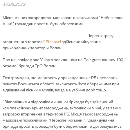
10.08.2022
Місця мінних загороджень марковані покажчиками “Небезпечно
міни!”, громадян просять бути обережними.
Через загрозу
вторгнення з території
Білорусі
здійснено мінування
прикордонних територій Волині.
Про це повідомляє Уніан з посиланням на Telegram-каналу 100-ї
окремої бригади ТрО Волині.
Тож громадян, що мешкають у прикордонних з РБ населених
пунктах Волинської області, закликають бути обережними при
відвідуванні лісних масивів, виїзді на узбіччя доріг тощо.
“Відповідними підрозділами нашої бригади був здійснений
комплекс інженерних загороджень, включаючи мінні, у зв’язку з
загрозою вторгнення з території РБ. Місця таких загороджень
марковані покажчиками “Небезпечно міни!”. Командування
бригади просить громадян бути обережними та дотримуватись