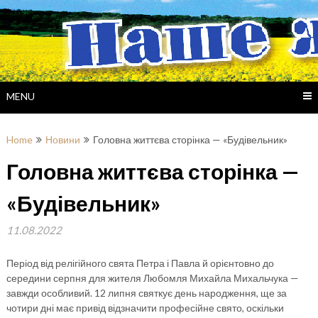
Skip
to
content
MENU
Home
Новини
Головна життєва сторінка — «Будівельник»
Головна життєва сторінка —
«Будівельник»
11.08.2022
Період від релігійного свята Петра і Павла й орієнтовно до
середини серпня для жителя Любомля Михайла Михальчука —
завжди особливий. 12 липня святкує день народження, ще за
чотири дні має привід відзначити професійне свято, оскільки