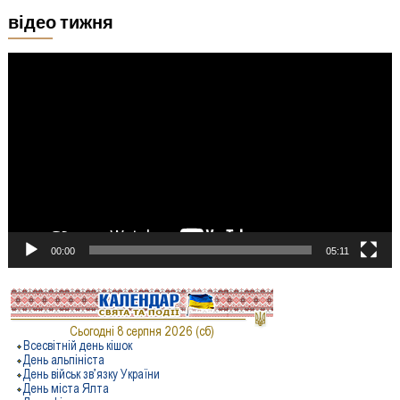
відео тижня
Відеопрогравач
00:00
05:11