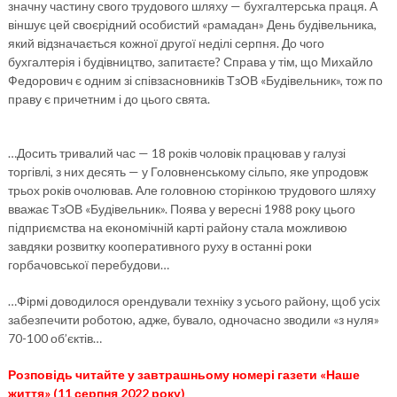
значну частину свого трудового шляху — бухгалтерська праця. А
віншує цей своєрідний особистий «рамадан» День будівельника,
який відзначається кожної другої неділі серпня. До чого
бухгалтерія і будівництво, запитаєте? Справа у тім, що Михайло
Федорович є одним зі співзасновників ТзОВ «Будівельник», тож по
праву є причетним і до цього свята.
…Досить тривалий час — 18 років чоловік працював у галузі
торгівлі, з них десять — у Головненському сільпо, яке упродовж
трьох років очолював. Але головною сторінкою трудового шляху
вважає ТзОВ «Будівельник». Поява у вересні 1988 року цього
підприємства на економічній карті району стала можливою
завдяки розвитку кооперативного руху в останні роки
горбачовської перебудови…
…Фірмі доводилося орендували техніку з усього району, щоб усіх
забезпечити роботою, адже, бувало, одночасно зводили «з нуля»
70-100 об’єктів…
Розповідь читайте у завтрашньому номері газети «Наше
життя» (11 серпня 2022 року)