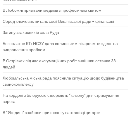
В Любомлі привітали медиків з професійним святом
Серед ключових питань сесії Вишнівської ради – фінансові
Загинув захисник із села Руда
Безоплатне КТ: НСЗУ дала волинським лікарням тиждень на
виправлення проблем
В Острівках під час ексгумаційних робіт знайшли останки 38
людей
Любомльська міська рада пояснила ситуацію щодо будівництва
свинокомплексу
На кордоні з Білоруссю створюють “кілзону” для стримування
ворога
В “Ягодині” знайшли приховані у вантажівці цигарки