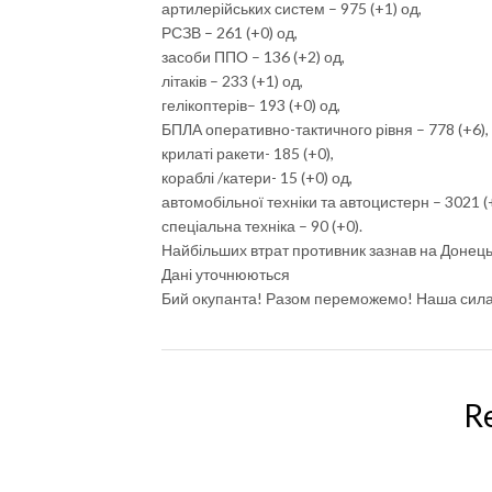
артилерійських систем – 975 (+1) од,
РСЗВ – 261 (+0) од,
засоби ППО – 136 (+2) од,
літаків – 233 (+1) од,
гелікоптерів– 193 (+0) од,
БПЛА оперативно-тактичного рівня – 778 (+6),
крилаті ракети- 185 (+0),
кораблі /катери- 15 (+0) од,
автомобільної техніки та автоцистерн – 3021 (+
спеціальна техніка – 90 (+0).
Найбільших втрат противник зазнав на Донец
Дані уточнюються
Бий окупанта! Разом переможемо! Наша сила 
R