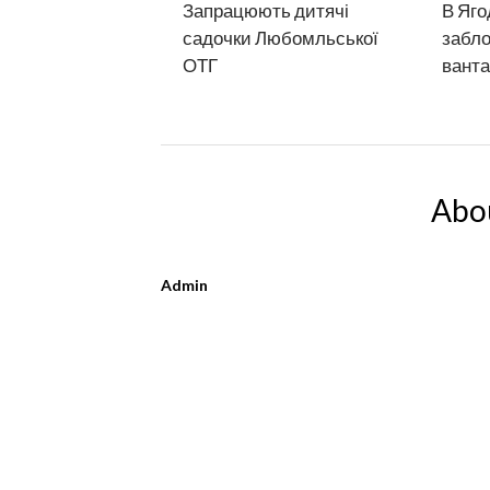
Запрацюють дитячі
В Яго
садочки Любомльської
забло
ОТГ
ванта
Abo
Admin