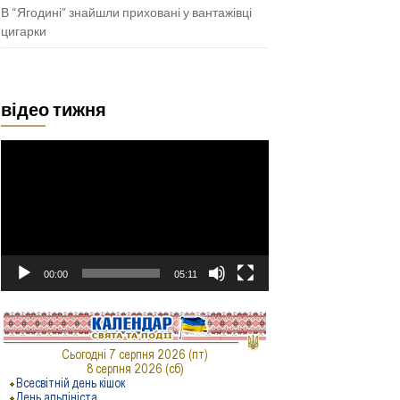
В “Ягодині” знайшли приховані у вантажівці
цигарки
відео тижня
Відеопрогравач
00:00
05:11