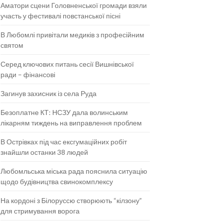
Аматори сцени Головненської громади взяли
участь у фестивалі повстанської пісні
В Любомлі привітали медиків з професійним
святом
Серед ключових питань сесії Вишнівської
ради – фінансові
Загинув захисник із села Руда
Безоплатне КТ: НСЗУ дала волинським
лікарням тиждень на виправлення проблем
В Острівках під час ексгумаційних робіт
знайшли останки 38 людей
Любомльська міська рада пояснила ситуацію
щодо будівництва свинокомплексу
На кордоні з Білоруссю створюють “кілзону”
для стримування ворога