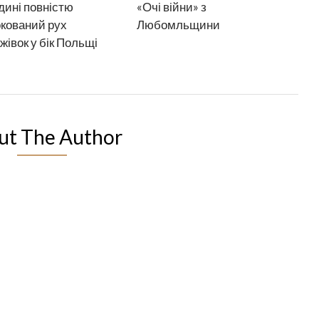
дині повністю
«Очі війни» з
кований рух
Любомльщини
жівок у бік Польщі
ut The Author