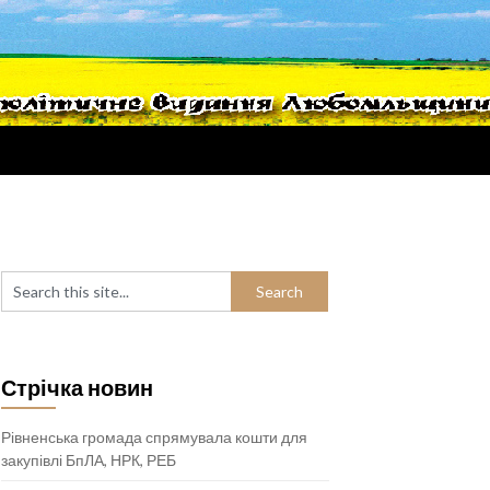
Стрічка новин
Рівненська громада спрямувала кошти для
закупівлі БпЛА, НРК, РЕБ