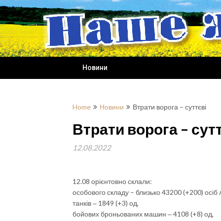
Skip
to
content
Новини
Home
Новини
Втрати ворога – суттєві
Втрати ворога – сут
12.08.2022
12.08 орієнтовно склали:
особового складу – близько 43200 (+200) осіб 
танків ‒ 1849 (+3) од,
бойових броньованих машин ‒ 4108 (+8) од,