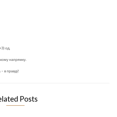
3) од,
ькому напрямку.
– в правді!
elated Posts