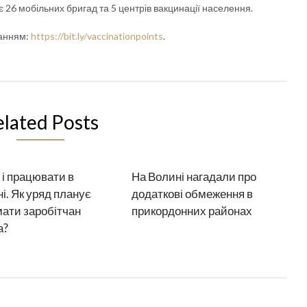
 26 мобільних бригад та 5 центрів вакцинації населення.
ланням:
https://bit.ly/vaccinationpoints
.
elated Posts
і працювати в
На Волині нагадали про
ні. Як уряд планує
додаткові обмеження в
ати заробітчан
прикордонних районах
а?