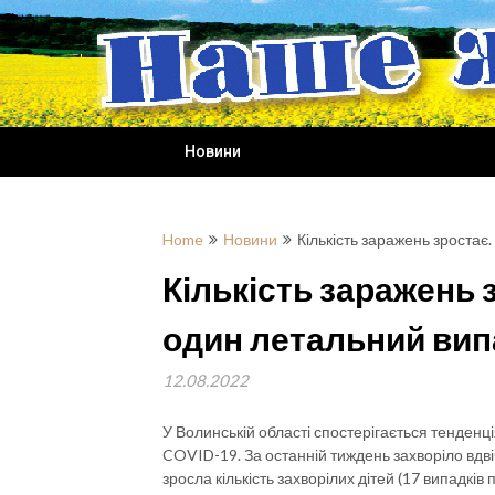
Skip
to
content
Новини
Home
Новини
Кількість заражень зроста
Кількість заражень 
один летальний вип
12.08.2022
У Волинській області спостерігається тенденц
COVID-19. За останній тиждень захворіло вдвіч
зросла кількість захворілих дітей (17 випадків