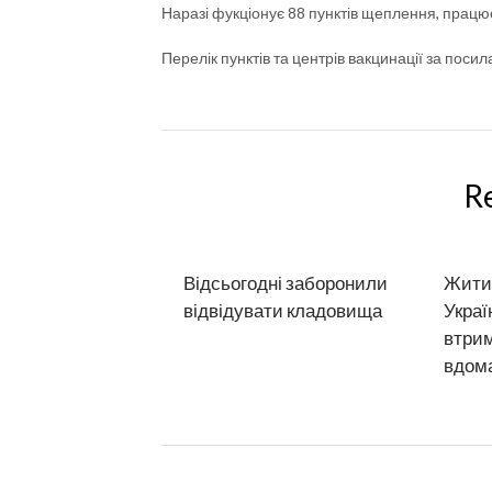
Наразі фукціонує 88 пунктів щеплення, працює
Перелік пунктів та центрів вакцинації за поси
R
Відсьогодні заборонили
Жити 
відвідувати кладовища
Украї
втрим
вдом