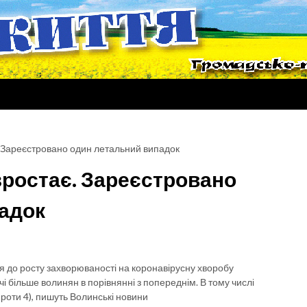
є. Зареєстровано один летальний випадок
зростає. Зареєстровано
адок
ія до росту захворюваності на коронавірусну хворобу
і більше волинян в порівнянні з попереднім. В тому числі
 проти 4), пишуть Волинські новини