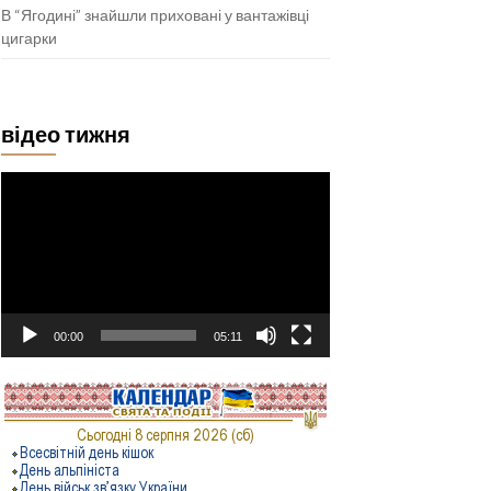
В “Ягодині” знайшли приховані у вантажівці
цигарки
відео тижня
Відеопрогравач
00:00
05:11