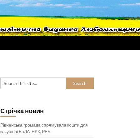
Стрічка новин
Рівненська громада спрямувала кошти для
закупівлі БпЛА, НРК, РЕБ