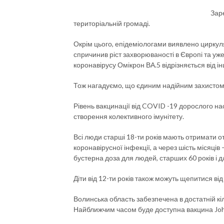
Зар
територіальній громаді.
Окрім цього, епідеміологами виявлено циркуля
спричинив ріст захворюваності в Європі та уж
коронавірусу Омікрон ВА.5 відрізняється від і
Тож нагадуємо, що єдиним надійним захистом
Рівень вакцинації від COVID -19 дорослого на
створення колективного імунітету.
Всі люди старші 18-ти років мають отримати о
коронавірусної інфекції, а через шість місяців
бустерна доза для людей, старших 60 років і д
Діти від 12-ти років також можуть щепитися в
Волинська область забезпечена в достатній кі
Найближчим часом буде доступна вакцина Joh