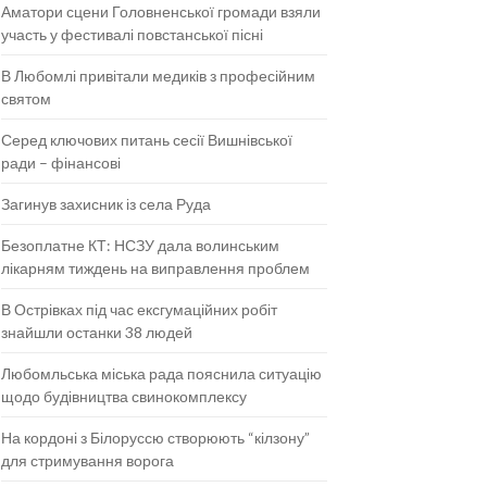
Аматори сцени Головненської громади взяли
участь у фестивалі повстанської пісні
В Любомлі привітали медиків з професійним
святом
Серед ключових питань сесії Вишнівської
ради – фінансові
Загинув захисник із села Руда
Безоплатне КТ: НСЗУ дала волинським
лікарням тиждень на виправлення проблем
В Острівках під час ексгумаційних робіт
знайшли останки 38 людей
Любомльська міська рада пояснила ситуацію
щодо будівництва свинокомплексу
На кордоні з Білоруссю створюють “кілзону”
для стримування ворога