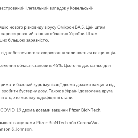
еєстрований і летальний випадок у Ковельській
цію нового різновиду вірусу Омікрон ВА.5. Цей штам
е зареєстрований в інших областях України. Штам
нших більшою заразністю.
 від небезпечного захворювання залишається вакцинація.
селення області становить 45%. Цього не достатньо для
тримати базовий курс імунізації двома дозами вакцини від
 – зробити бустерну дозу. Також в Україні дозволена друга
ля хто, хто має імунодефіцитні стани.
ід COVID-19 двома дозами вакцини Pfizer-BioNTech.
лькості вакцинами Pfizer-BioNTech або CoronaVac.
nson & Johnson.