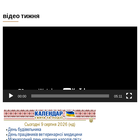
відео тижня
Відеопрогравач
00:00
05:11