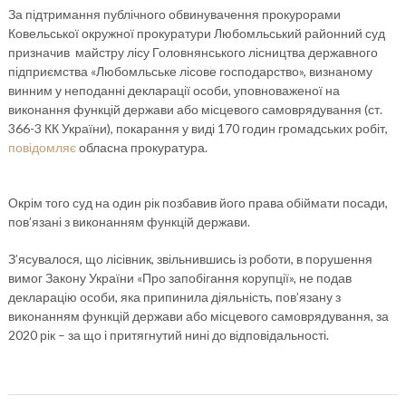
За підтримання публічного обвинувачення прокурорами
Ковельської окружної прокуратури Любомльський районний суд
призначив майстру лісу Головнянського лісництва державного
підприємства «Любомльське лісове господарство», визнаному
винним у неподанні декларації особи, уповноваженої на
виконання функцій держави або місцевого самоврядування (ст.
366-3 КК України), покарання у виді 170 годин громадських робіт,
повідомляє
обласна прокуратура.
Окрім того суд на один рік позбавив його права обіймати посади,
пов’язані з виконанням функцій держави.
З’ясувалося, що лісівник, звільнившись із роботи, в порушення
вимог Закону України «Про запобігання корупції», не подав
декларацію особи, яка припинила діяльність, пов’язану з
виконанням функцій держави або місцевого самоврядування, за
2020 рік – за що і притягнутий нині до відповідальності.