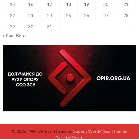
15
16
17
18
19
20
21
22
23
24
25
26
27
28
29
30
31
« Лип
Вер »
© 2026
| WordPress Theme by
Superb WordPress Themes
Back to Top ↑