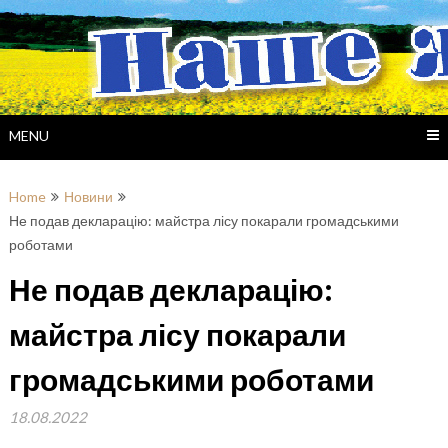
Skip
to
content
MENU
Home
Новини
Не подав декларацію: майстра лісу покарали громадськими
роботами
Не подав декларацію:
майстра лісу покарали
громадськими роботами
18.08.2022