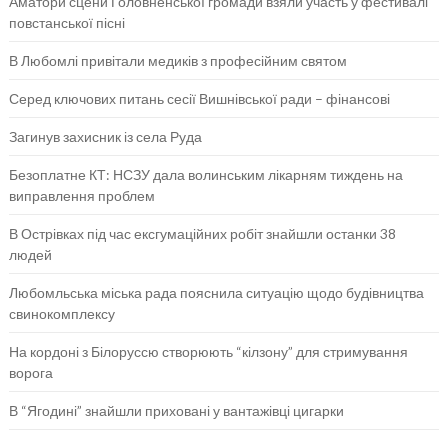
Аматори сцени Головненської громади взяли участь у фестивалі
повстанської пісні
В Любомлі привітали медиків з професійним святом
Серед ключових питань сесії Вишнівської ради – фінансові
Загинув захисник із села Руда
Безоплатне КТ: НСЗУ дала волинським лікарням тиждень на
виправлення проблем
В Острівках під час ексгумаційних робіт знайшли останки 38
людей
Любомльська міська рада пояснила ситуацію щодо будівництва
свинокомплексу
На кордоні з Білоруссю створюють “кілзону” для стримування
ворога
В “Ягодині” знайшли приховані у вантажівці цигарки