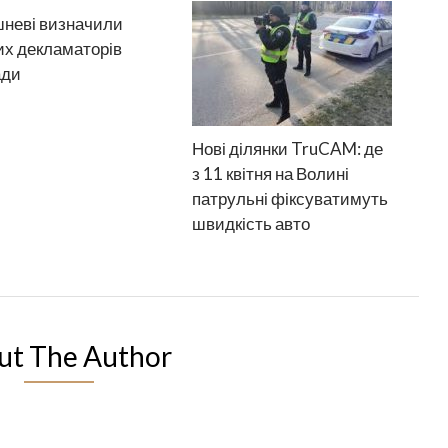
неві визначили
х декламаторів
ади
Нові ділянки TruCAM: де
з 11 квітня на Волині
патрульні фіксуватимуть
швидкість авто
ut The Author