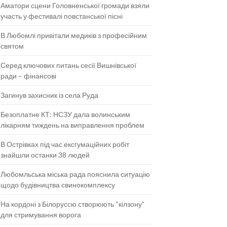
Аматори сцени Головненської громади взяли
участь у фестивалі повстанської пісні
В Любомлі привітали медиків з професійним
святом
Серед ключових питань сесії Вишнівської
ради – фінансові
Загинув захисник із села Руда
Безоплатне КТ: НСЗУ дала волинським
лікарням тиждень на виправлення проблем
В Острівках під час ексгумаційних робіт
знайшли останки 38 людей
Любомльська міська рада пояснила ситуацію
щодо будівництва свинокомплексу
На кордоні з Білоруссю створюють “кілзону”
для стримування ворога