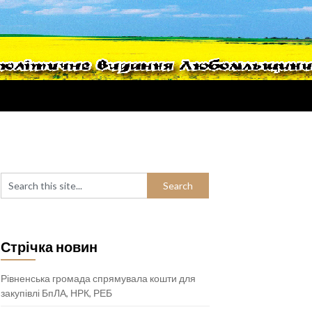
Стрічка новин
Рівненська громада спрямувала кошти для
закупівлі БпЛА, НРК, РЕБ