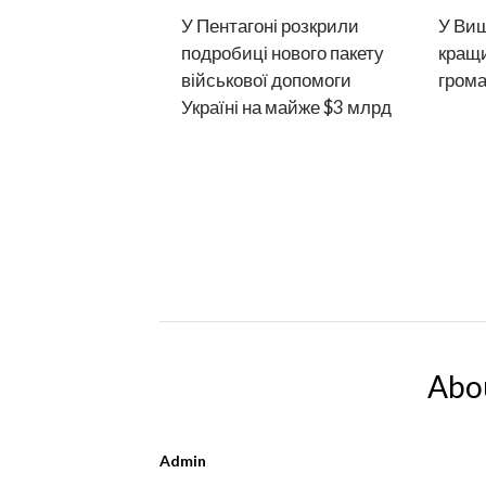
У Пентагоні розкрили
У Виш
подробиці нового пакету
кращи
військової допомоги
гром
Україні на майже $3 млрд
Abo
Admin