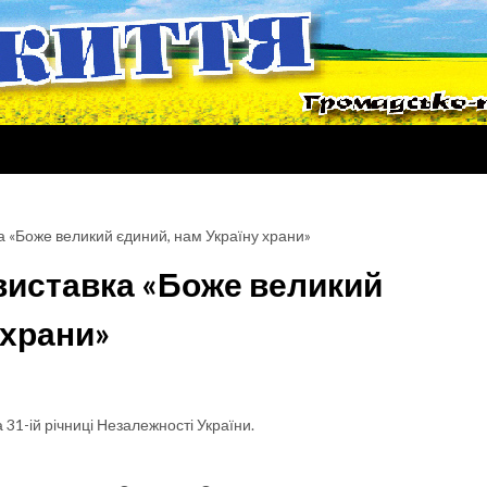
а «Боже великий єдиний, нам Україну храни»
виставка «Боже великий
 храни»
1-ій річниці Незалежності України.