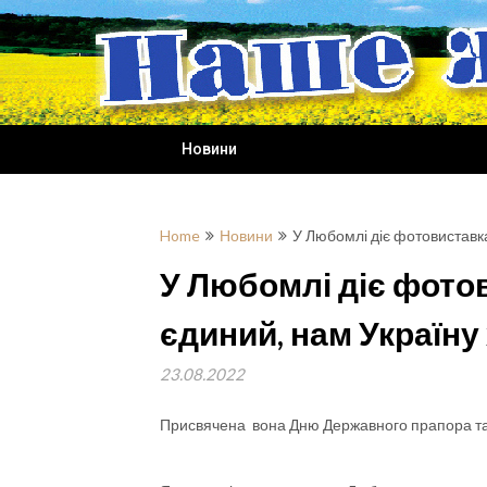
Skip
to
content
Новини
Home
Новини
У Любомлі діє фотовиставк
У Любомлі діє фото
єдиний, нам Україну
23.08.2022
Присвячена вона Дню Державного прапора та 3