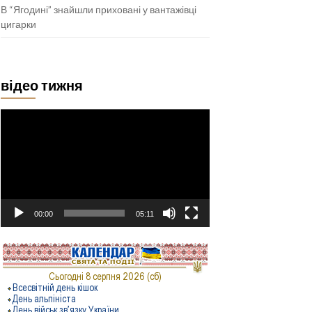
В “Ягодині” знайшли приховані у вантажівці
цигарки
відео тижня
Відеопрогравач
00:00
05:11