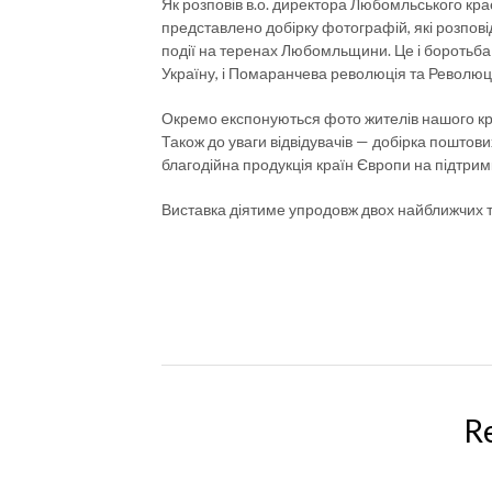
Як розповів в.о. директора Любомльського кр
представлено добірку фотографій, які розповіда
події на теренах Любомльщини. Це і боротьба 
Україну, і Помаранчева революція та Революція
Окремо експонуються фото жителів нашого краю,
Також до уваги відвідувачів — добірка поштови
благодійна продукція країн Європи на підтрим
Виставка діятиме упродовж двох найближчих т
R