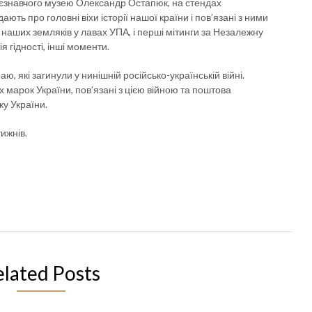
аєзнавчого музею Олександр Остапюк, на стендах
ють про головні віхи історії нашої країни і пов’язані з ними
наших земляків у лавах УПА, і перші мітинги за Незалежну
 гідності, інші моменти.
 які загинули у нинішній російсько-українській війні.
х марок України, пов’язані з цією війною та поштова
ку України.
ижнів.
elated Posts