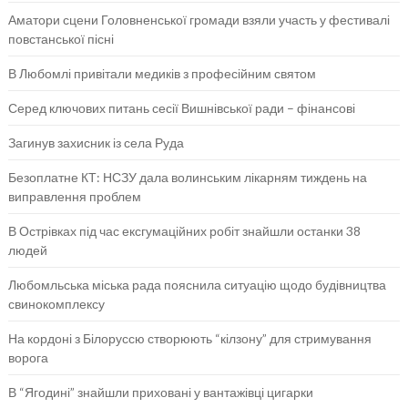
Аматори сцени Головненської громади взяли участь у фестивалі
повстанської пісні
В Любомлі привітали медиків з професійним святом
Серед ключових питань сесії Вишнівської ради – фінансові
Загинув захисник із села Руда
Безоплатне КТ: НСЗУ дала волинським лікарням тиждень на
виправлення проблем
В Острівках під час ексгумаційних робіт знайшли останки 38
людей
Любомльська міська рада пояснила ситуацію щодо будівництва
свинокомплексу
На кордоні з Білоруссю створюють “кілзону” для стримування
ворога
В “Ягодині” знайшли приховані у вантажівці цигарки