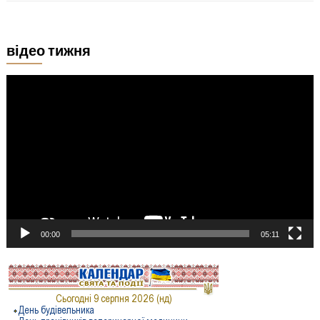
відео тижня
Відеопрогравач
00:00
05:11