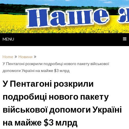
Skip
to
content
MENU
Home
Новини
У Пентагоні розкрили подробиці нового пакету військової
допомоги Україні на майже $3 млрд
У Пентагоні розкрили
подробиці нового пакету
військової допомоги Україні
на майже $3 млрд