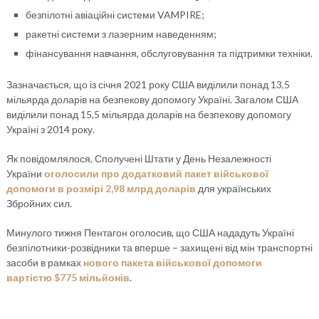
безпілотні авіаційні системи VAMPIRE;
ракетні системи з лазерним наведенням;
фінансування навчання, обслуговування та підтримки техніки.
Зазначається, що із січня 2021 року США виділили понад 13,5
мільярда доларів на безпекову допомогу Україні. Загалом США
виділили понад 15,5 мільярда доларів на безпекову допомогу
Україні з 2014 року.
Як повідомлялося, Сполучені Штати у День Незалежності
України
оголосили про додатковий пакет військової
допомоги в розмірі 2,98 млрд доларів
для українських
Збройних сил.
Минулого тижня Пентагон оголосив, що США нададуть Україні
безпілотники-розвідники та вперше – захищені від мін транспортні
засоби в рамках
нового пакета військової допомоги
вартістю $775 мільйонів
.