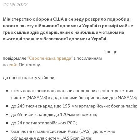
24.08.2022
Міністерство оборони США в середу розкрило подробиці
нового пакету військової допомоги Україні в розмірі майже
трьох мільярдів доларів, який є найбільшим станом на
сьогодні траншем безпекової допомоги Україні.
Про це
повідомляє
“Європейська правда”
з посиланням
на
сайт
Пентагону.
До нового пакету увійшли:
шість додаткових національних передових зенітно-ракетних
систем (NASAMS) з додатковими боєприпасами для NASAMS;
до 245 тисяч снарядів до 155-мм артилерійських боєприпасів;
до 65 тисяч снарядів до 120-мм мінометів;
до 24 протиартилерійських РЛС;
безпілотні літальні системи Puma (UAS) і допоміжне
обладнання для систем UAS Scan Eagle;