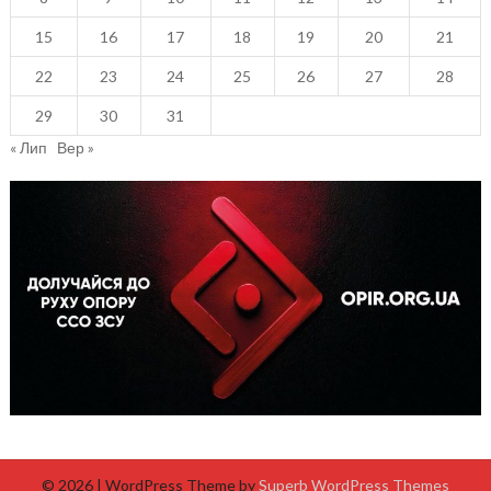
15
16
17
18
19
20
21
22
23
24
25
26
27
28
29
30
31
« Лип
Вер »
© 2026
| WordPress Theme by
Superb WordPress Themes