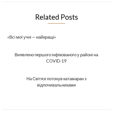
Related Posts
«Всі мої учні — найкращі»
Виявлено першого інфікованого у районі на
COVID-19
На Світязі потонув катамаран з
відпочивальниками