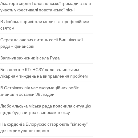
Аматори сцени Головненської громади взяли
участь у фестивалі повстанської пісні
В Любомлі привітали медиків з професійним
святом
Серед ключових питань сесії Вишнівської
ради – фінансові
Загинув захисник із села Руда
Безоплатне КТ: НСЗУ дала волинським
лікарням тиждень на виправлення проблем
В Острівках під час ексгумаційних робіт
знайшли останки 38 людей
Любомльська міська рада пояснила ситуацію
щодо будівництва свинокомплексу
На кордоні з Білоруссю створюють “кілзону”
для стримування ворога