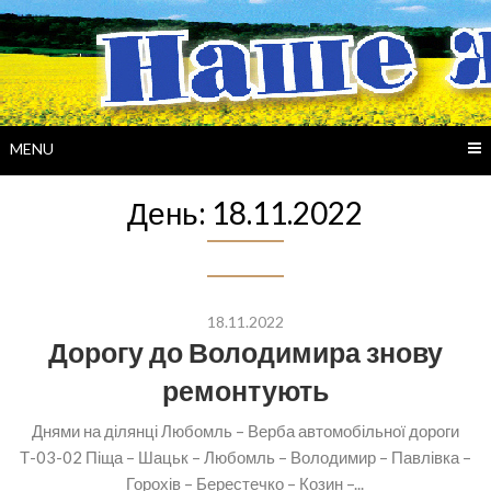
Skip
to
content
MENU
День:
18.11.2022
18.11.2022
Дорогу до Володимира знову
ремонтують
Днями на ділянці Любомль – Верба автомобільної дороги
Т-03-02 Піща – Шацьк – Любомль – Володимир – Павлівка –
Горохів – Берестечко – Козин –...