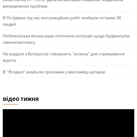
виправлення проблем
В Острівках під час ексгумаційних робіт знайшли останки 38
людей
Любомльська міська рада пояснила ситуацію щодо будівництва
свинокомплексу
На кордоні з Білоруссю створюють “кілзону” для стримування
ворога
В “Ягодині” знайшли приховані у вантажівці цигарки
відео тижня
Відеопрогравач