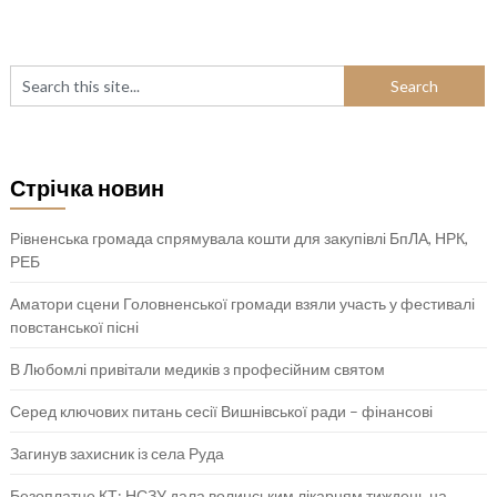
Стрічка новин
Рівненська громада спрямувала кошти для закупівлі БпЛА, НРК,
РЕБ
Аматори сцени Головненської громади взяли участь у фестивалі
повстанської пісні
В Любомлі привітали медиків з професійним святом
Серед ключових питань сесії Вишнівської ради – фінансові
Загинув захисник із села Руда
Безоплатне КТ: НСЗУ дала волинським лікарням тиждень на