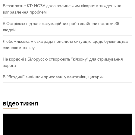
Безоплатне КТ: НСЗУ дала волинським лікарням тиждень на
виправлення проблем
В Острівках під час ексгумаційних робіт знайшли останки 38
людей
Любомльська міська рада пояснила ситуацію щодо будівництва
свинокомплексу
На кордоні з Білоруссю створюють “кілзону” для стримування
ворога
В “Ягодині” знайшли приховані у вантажівці цигарки
відео тижня
Відеопрогравач