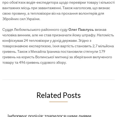
про обов’язок водія-експедитора щодо перевірки товару і кількості
вантажних місць при завантаженні. Також наголосив, що визнає
свою провину, а тепловізори віз на прохання волонтерів для
Збройних сил України.
Суддя Любомльського районного суду
Олег Павлусь
визнав
чоловіка винним, але не став призначати йому штрафу. Натомість
конфіскував 24 тепловізори у дохід держави. Згідно з
товарознавчою експертизою, їхня вартість становить 2,7 мільйона
гривень. Також з Михайла Іраника постановили стягнули 179
гривень на користь Волинської митниці за зберігання вилученого
товару та 496 гривень судового збору.
Related Posts
Інформує поліція: трапилося цими днями