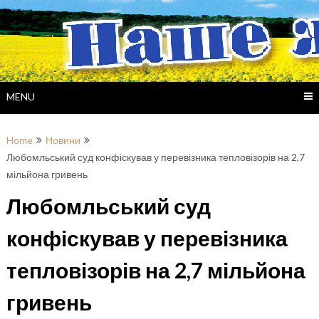
Skip
to
content
MENU
Home
Новини
Любомльський суд конфіскував у перевізника тепловізорів на 2,7
мільйона гривень
Любомльський суд
конфіскував у перевізника
тепловізорів на 2,7 мільйона
гривень