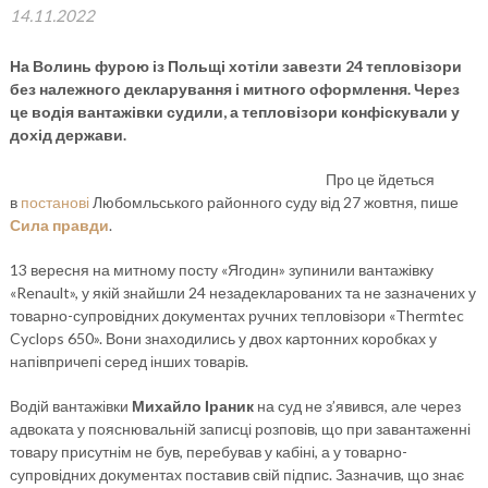
14.11.2022
На Волинь фурою із Польщі хотіли завезти 24 тепловізори
без належного декларування і митного оформлення. Через
це водія вантажівки судили, а тепловізори конфіскували у
дохід держави.
Про це йдеться
в
постанові
Любомльського районного суду від 27 жовтня, пише
Сила правди
.
13 вересня на митному посту «Ягодин» зупинили вантажівку
«Renault», у якій знайшли 24 незадекларованих та не зазначених у
товарно-супровідних документах ручних тепловізори «Thermtec
Cyclops 650». Вони знаходились у двох картонних коробках у
напівпричепі серед інших товарів.
Водій вантажівки
Михайло Іраник
на суд не з’явився, але через
адвоката у пояснювальній записці розповів, що при завантаженні
товару присутнім не був, перебував у кабіні, а у товарно-
супровідних документах поставив свій підпис. Зазначив, що знає