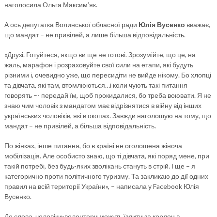
наголосила Ольга Максим’як.
А ось депутатка Волинської обласної ради
Юлія Вусенко
вважає,
що мандат – не привілей, а лише більша відповідальність.
«Друзі. Готуйтеся, якщо ви ще не готові. Зрозумійте, що це, на
жаль, марафон і розраховуйте свої сили на етапи, які будуть
різними і, очевидно уже, що пересидіти не вийде нікому. Бо хлопці
та дівчата, які там, втомлюються…і коли чують такі питання
говорять –- передай їм, щоб прокидалися, бо треба воювати. Я не
знаю чим чоловік з мандатом має відрізнятися в війну від інших
українських чоловіків, які в окопах. Завжди наголошую на тому, що
мандат – не привілей, а більша відповідальність.
По жінках, інше питання, бо в країні не оголошена жіноча
мобілізація. Але особисто знаю, що ті дівчата, які поряд мене, при
такій потребі, без будь-яких зволікань стануть в стрій. І ще – я
категорично проти політичного туризму. Та закликаю до дії одних
правил на всій території України», – написала у Facebook Юлія
Вусенко.
До слова, чоловіки-волонтери можуть їздити за кордон в