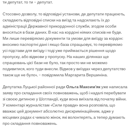
ти депутат, то ти – депутат.
Стосовно дозволу, то відповідні установи, де депутати працюють,
складають відповідні списки на виїзд та надсилають їх до
адміністрації Державної прикордонної служби, згодом особи
вносяться в бази даних. В нас на кордоні ніяких списків не буде.
Ми лише перевіряємо документи та умови для виїзду за кордон:
вносимо паспортні дані і якщо база спрацьовує, то перевіряємо
усі підстави для виїзду і тоді уже приймається рішення щодо
пропуску, або відмови у пропуску. На наших ділянках ще
спрацювань цієї бази не було, так просто ми не можемо
подивитися, кого туди внесли. Відмов у виїздах через депутатство
також ще не було», – повідомила Маргарита Вершиніна.
Депутатка Луцької районної ради
Ольга Максим’як
уже написала
заяву про складання своїх повноважень, щоб і надалі перебувати
зі своєю дитиною у Шотландії, куди вона виїхала від початку війни.
У коментарі журналістам «Сили правди» вона розповіла, що
вважає цей документ абсолютно дискримінаційним, адже у
місцевих радах є чимало жінок, які волонтерять, а тепер думають
про складання повноважень.