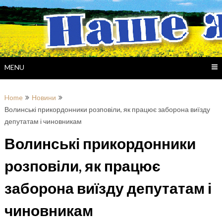
Skip
to
content
MENU
Home
Новини
Волинські прикордонники розповіли, як працює заборона виїзду
депутатам і чиновникам
Волинські прикордонники
розповіли, як працює
заборона виїзду депутатам і
чиновникам