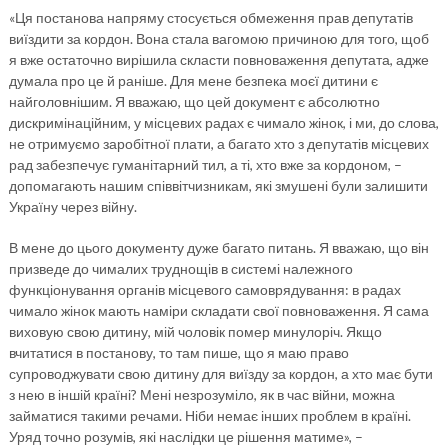
«Ця постанова напряму стосується обмеження прав депутатів
виїздити за кордон. Вона стала вагомою причиною для того, щоб
я вже остаточно вирішила скласти повноваження депутата, адже
думала про це й раніше. Для мене безпека моєї дитини є
найголовнішим. Я вважаю, що цей документ є абсолютно
дискримінаційним, у місцевих радах є чимало жінок, і ми, до слова,
не отримуємо заробітної плати, а багато хто з депутатів місцевих
рад забезпечує гуманітарний тил, а ті, хто вже за кордоном, –
допомагають нашим співвітчизникам, які змушені були залишити
Україну через війну.
В мене до цього документу дуже багато питань. Я вважаю, що він
призведе до чималих труднощів в системі належного
функціонування органів місцевого самоврядування: в радах
чимало жінок мають наміри складати свої повноваження. Я сама
виховую свою дитину, мій чоловік помер минулоріч. Якщо
вчитатися в постанову, то там пише, що я маю право
супроводжувати свою дитину для виїзду за кордон, а хто має бути
з нею в іншій країні? Мені незрозуміло, як в час війни, можна
займатися такими речами. Ніби немає інших проблем в країні.
Уряд точно розумів, які наслідки це рішення матиме», –