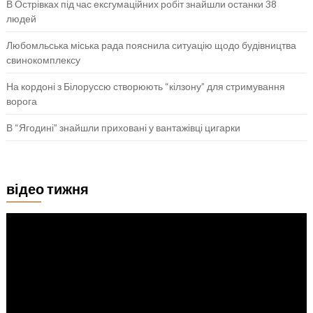
В Острівках під час ексгумаційних робіт знайшли останки 38
людей
Любомльська міська рада пояснила ситуацію щодо будівництва
свинокомплексу
На кордоні з Білоруссю створюють “кілзону” для стримування
ворога
В “Ягодині” знайшли приховані у вантажівці цигарки
відео тижня
Відеопрогравач