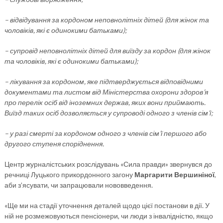
– відвідування за кордоном неповнолітніх дітей (для жінок та
чоловіків, які є одинокими батьками);
– супровід неповнолітніх дітей для виїзду за кордон (для жінок
та чоловіків, які є одинокими батьками);
– лікування за кордоном, яке підтверджується відповідними
документами та листом від Міністерства охорони здоров’я
про перелік осіб від іноземних держав, яких вони приймають.
Виїзд таких осіб дозволяється у супроводі одного з членів сім’ї;
– у разі смерті за кордоном одного з членів сім’ї першого або
другого ступеня споріднення.
Центр журналістських розслідувань «Сила правди» звернувся до
речниці Луцького прикордонного загону
Маргарити Вершиніної
,
аби з’ясувати, чи запрацювали нововведення.
«Ще ми на стадії уточнення деталей щодо цієї постанови в дії. У
ній не розмежовуються пенсіонери, чи люди з інвалідністю, якщо