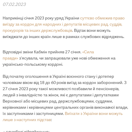
07.02.2023
Наприкінці січня 2023 року уряд України
суттєво обмежив право
виїзду за кордон для народних і депутатів місцевих рад, суддів,
прокурорів та інших держслужбовців
. Відтак вони можуть
виїжджати до інших країн лише в рамках службових відряджень.
Відповідні зміни Кабмін прийняв 27 січня.
«Сила
правди»
з’ясувала, чи запрацювали уже нові обмеження на
українсько-польському кордоні.
Від початку оголошення в Україні воєнного стану і дотепер
чоловікам віком від 18 до 60 років виїзд за кордон заборонений. З
27 січня 2023 року такої можливості позбавили й пенсіонерів,
людей з інвалідністю та жінок, які є депутатами і депутатками
Верховної або місцевих рад, держслужбовцями, суддями,
керівниками і керівницями центральних органів виконавчої влади,
їх заступниками і заступницями.
Виїхати з України вони можуть
лише з наступних підстав
:
– службові відрядження;