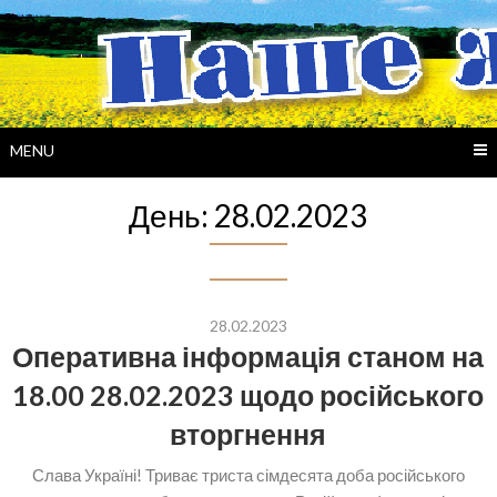
Skip
to
content
MENU
День:
28.02.2023
28.02.2023
Оперативна інформація станом на
18.00 28.02.2023 щодо російського
вторгнення
Слава Україні! Триває триста сімдесята доба російського