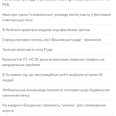
РЕБ
Аматори сцени Головненської громади взяли участь у фестивалі
повстанської пісні
В Любомлі привітали медиків з професійним святом
Серед ключових питань сесії Вишнівської ради – фінансові
Загинув захисник із села Руда
Безоплатне КТ: НСЗУ дала волинським лікарням тиждень на
виправлення проблем
В Острівках під час ексгумаційних робіт знайшли останки 38
людей
Любомльська міська рада пояснила ситуацію щодо будівництва
свинокомплексу
На кордоні з Білоруссю створюють “кілзону” для стримування
ворога