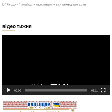
В “Ягодині” знайшли приховані у вантажівці цигарки
відео тижня
Відеопрогравач
00:00
05:11