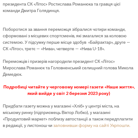
президента СК «Літос» Ростислава Романюка та гравця цієї
команди Дмитра Голядинця.
Поборотися за звання переможця зібралися чотири команди,
сформовані з місцевих спортсменів, які змагалися за коловою
системою. У підсумку перше місце здобув «Байрактар», друге —
СК «Літос», третє — «Нива», четверте — «Нива U-18».
Переможців і призерів нагородили президент СК «Літос»
Мирослава Романюк та Головненський селищний голова Микола
Демедюк.
Подробиці читайте у черговому номері газети «Наше життя»,
який вийде у світ 2 березня 2023 року)
Придбати газету можна у магазині «Хліб» у центрі міста, на
міському ринку (підприємець Віктор Лобко), у магазині
«Продуктовий маркет» поблизу автостанції а також передплатити
в редакції, у листонош чи
заповнивши форму на сайті Укрпошти.