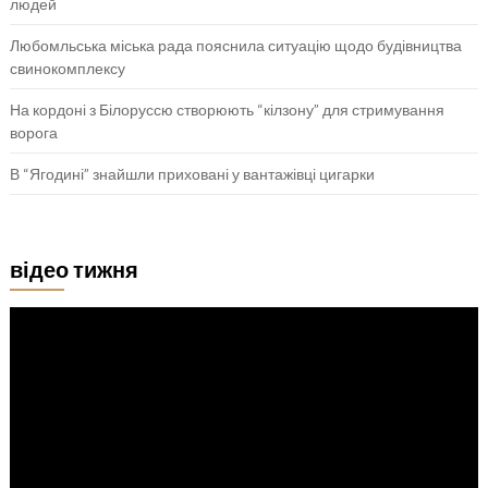
людей
Любомльська міська рада пояснила ситуацію щодо будівництва
свинокомплексу
На кордоні з Білоруссю створюють “кілзону” для стримування
ворога
В “Ягодині” знайшли приховані у вантажівці цигарки
відео тижня
Відеопрогравач