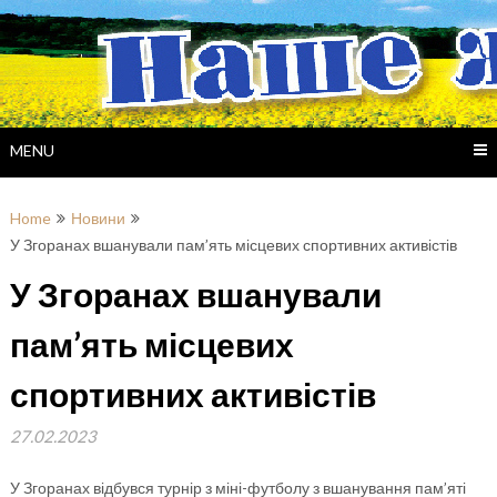
Skip
to
content
MENU
Home
Новини
У Згоранах вшанували пам’ять місцевих спортивних активістів
У Згоранах вшанували
пам’ять місцевих
спортивних активістів
27.02.2023
У Згоранах відбувся турнір з міні-футболу з вшанування пам’яті