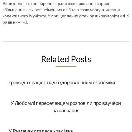
Виникненню та поширенню цього захворювання сприяє
збільшення кількості неімунних осіб та в свою чергу зниження
колективного імунітету. У прищеплених дітей ризик захворіти у 4-6
разів нижчий.
Related Posts
Громада працює над оздоровленням економіки
У Любомлі переселенцям розповіли про ваучери
на навчання
У Римачах сталася крадіжка