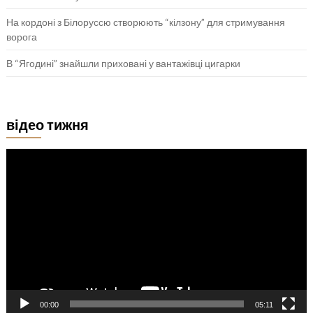
На кордоні з Білоруссю створюють “кілзону” для стримування
ворога
В “Ягодині” знайшли приховані у вантажівці цигарки
відео тижня
Відеопрогравач
00:00
05:11