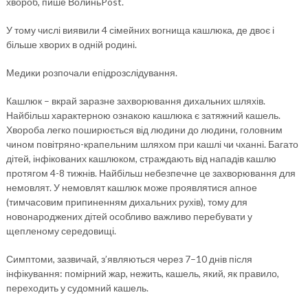
хвороб, пише ВолиньPost.
У тому числі виявили 4 сімейних вогнища кашлюка, де двоє і
більше хворих в одній родині.
Медики розпочали епідрозслідування.
Кашлюк – вкрай заразне захворювання дихальних шляхів.
Найбільш характерною ознакою кашлюка є затяжний кашель.
Хвороба легко поширюється від людини до людини, головним
чином повітряно-крапельним шляхом при кашлі чи чханні. Багато
дітей, інфікованих кашлюком, страждають від нападів кашлю
протягом 4-8 тижнів. Найбільш небезпечне це захворювання для
немовлят. У немовлят кашлюк може проявлятися апное
(тимчасовим припиненням дихальних рухів), тому для
новонароджених дітей особливо важливо перебувати у
щепленому середовищі.
Симптоми, зазвичай, з’являються через 7–10 днів після
інфікування: помірний жар, нежить, кашель, який, як правило,
переходить у судомний кашель.