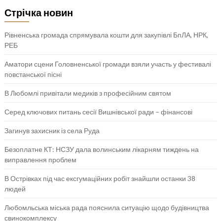
Стрічка новин
Рівненська громада спрямувала кошти для закупівлі БпЛА, НРК,
РЕБ
Аматори сцени Головненської громади взяли участь у фестивалі
повстанської пісні
В Любомлі привітали медиків з професійним святом
Серед ключових питань сесії Вишнівської ради – фінансові
Загинув захисник із села Руда
Безоплатне КТ: НСЗУ дала волинським лікарням тиждень на
виправлення проблем
В Острівках під час ексгумаційних робіт знайшли останки 38
людей
Любомльська міська рада пояснила ситуацію щодо будівництва
свинокомплексу