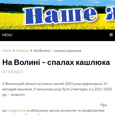
Skip
to
content
MENU
Home
Новини
На Волині – спалах кашлюка
На Волині – спалах кашлюка
07.03.2023
У Волинській області за січень-лютий 2023 року зафіксовано 15
випадків кашлюка. У минулому році було 2 випадки, а у 2021-2020
рр. – жодного.
Про
це
повідомили
в обласному центрі контролю та профілактики