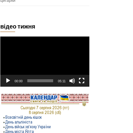
цигарки
відео тижня
Відеопрогравач
00:00
05:11