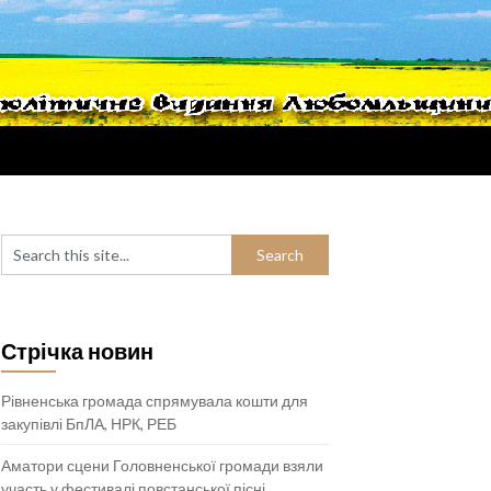
Стрічка новин
Рівненська громада спрямувала кошти для
закупівлі БпЛА, НРК, РЕБ
Аматори сцени Головненської громади взяли
участь у фестивалі повстанської пісні