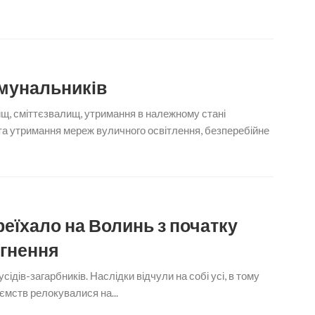
мунальників
вищ, сміттєзвалищ, утримання в належному стані
 та утримання мереж вуличного освітлення, безперебійне
еїхало на Волинь з початку
гнення
ідів-загарбників. Наслідки відчули на собі усі, в тому
риємств релокувалися на...