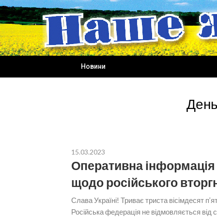
Skip
to
content
Новини
День
15.03.2023
Оперативна інформація 
щодо російського вторг
Слава Україні! Триває триста вісімдесят п’
Російська федерація не відмовляється від с