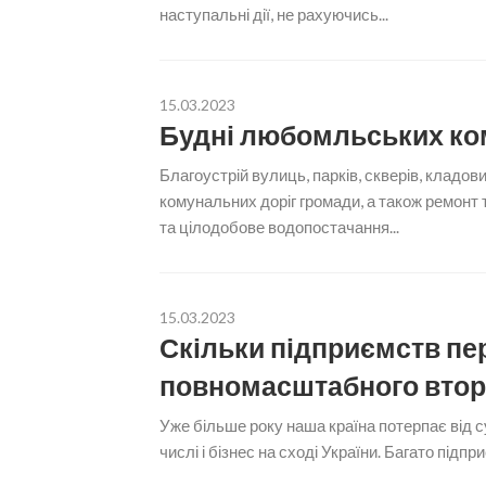
наступальні дії, не рахуючись...
15.03.2023
Будні любомльських ко
Благоустрій вулиць, парків, скверів, кладо
комунальних доріг громади, а також ремонт
та цілодобове водопостачання...
15.03.2023
Скільки підприємств пер
повномасштабного втор
Уже більше року наша країна потерпає від сус
числі і бізнес на сході України. Багато підп