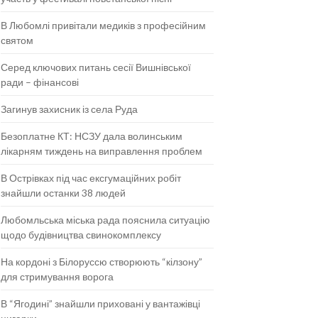
В Любомлі привітали медиків з професійним
святом
Серед ключових питань сесії Вишнівської
ради – фінансові
Загинув захисник із села Руда
Безоплатне КТ: НСЗУ дала волинським
лікарням тиждень на виправлення проблем
В Острівках під час ексгумаційних робіт
знайшли останки 38 людей
Любомльська міська рада пояснила ситуацію
щодо будівництва свинокомплексу
На кордоні з Білоруссю створюють “кілзону”
для стримування ворога
В “Ягодині” знайшли приховані у вантажівці