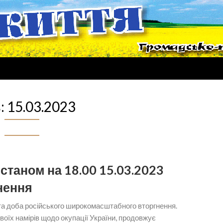
:
15.03.2023
станом на 18.00 15.03.2023
нення
ята доба російського широкомасштабного вторгнення.
воїх намірів щодо окупації України, продовжує