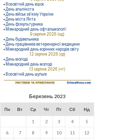
Березень 2023
Пн
Вт
Ср
Чт
Пт
Сб
Нд
1
2
3
4
5
6
7
8
9
10
11
12