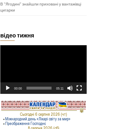
В “Ягодині” знайшли приховані у вантажівці
цигарки
відео тижня
Відеопрогравач
00:00
05:11