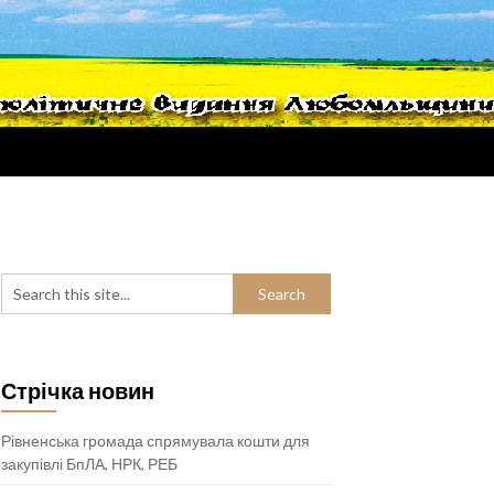
Стрічка новин
Рівненська громада спрямувала кошти для
закупівлі БпЛА, НРК, РЕБ