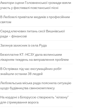
Аматори сцени Головненської громади взяли
участь у фестивалі повстанської пісні
В Любомлі привітали медиків з професійним
святом
Серед ключових питань сесії Вишнівської
ради – фінансові
Загинув захисник із села Руда
Безоплатне КТ: НСЗУ дала волинським
лікарням тиждень на виправлення проблем
В Острівках під час ексгумаційних робіт
знайшли останки 38 людей
Любомльська міська рада пояснила ситуацію
щодо будівництва свинокомплексу
На кордоні з Білоруссю створюють “кілзону”
для стримування ворога