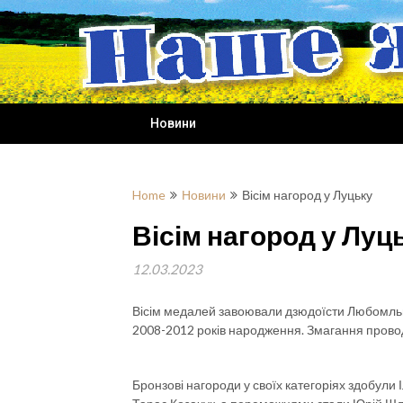
Skip
to
content
Новини
Home
Новини
Вісім нагород у Луцьку
Вісім нагород у Луц
12.03.2023
Вісім медалей завоювали дзюдоїсти Любомль
2008-2012 років народження. Змагання провод
Бронзові нагороди у своїх категоріях здобули І