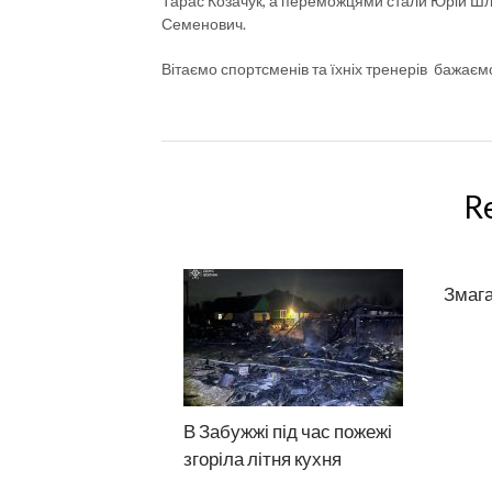
Тарас Козачук, а переможцями стали Юрій Шл
Семенович.
Вітаємо спортсменів та їхніх тренерів бажає
R
Змага
В Забужжі під час пожежі
згоріла літня кухня