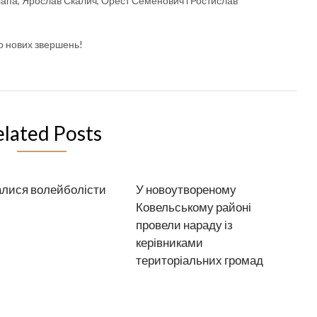
апа, Ярослав Скалич, Орест Семенович і Ростислав
мо нових звершень!
elated Posts
лися волейболісти
У новоутвореному
Ковельському районі
провели нараду із
керівниками
територіальних громад