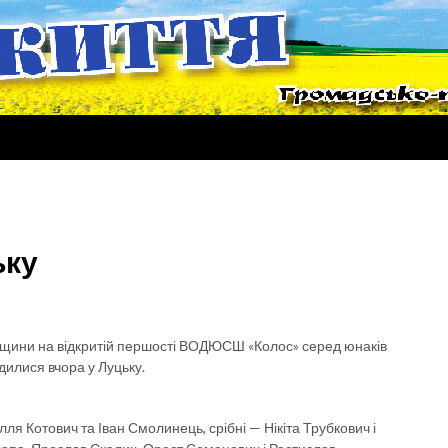
ьку
щини на відкритій першості ВОДЮСШ «Колос» серед юнаків
илися вчора у Луцьку.
лля Котович та Іван Смолинець, срібні — Нікіта Трубкович і