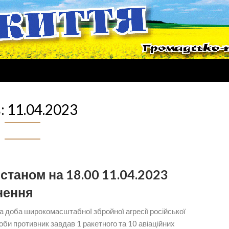
:
11.04.2023
станом на 18.00 11.04.2023
нення
а доба широкомасштабної збройної агресії російської
оби противник завдав 1 ракетного та 10 авіаційних