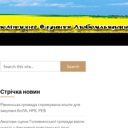
Стрічка новин
Рівненська громада спрямувала кошти для
закупівлі БпЛА, НРК, РЕБ
Аматори сцени Головненської громади взяли
участь у фестивалі повстанської пісні