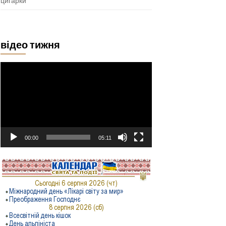
цигарки
відео тижня
Відеопрогравач
00:00
05:11