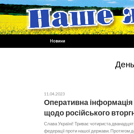
Skip
to
content
Новини
День
11.04.2023
Оперативна інформація 
щодо російського вторг
Слава Україні! Триває чотириста дванадцят
федерації проти нашої держави. Протягом д