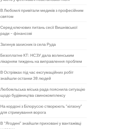
В Любомлі привітали медиків з професійним
святом
Серед ключових питань сесії Вишнівської
ради – фінансові
Загинув захисник із села Руда
Безоплатне КТ: НСЗУ дала волинським
лікарням тиждень на виправлення проблем
В Острівках під час ексгумаційних робіт
знайшли останки 38 людей
Любомльська міська рада пояснила ситуацію
щодо будівництва свинокомплексу
На кордоні з Білоруссю створюють “кілзону”
для стримування ворога
В “Ягодині” знайшли приховані у вантажівці