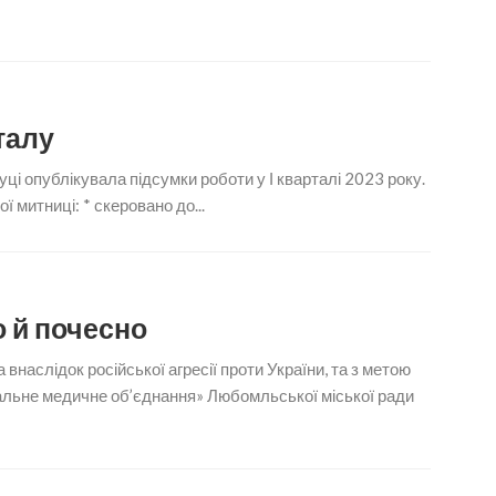
талу
ці опублікувала підсумки роботи у І кварталі 2023 року.
 митниці: * скеровано до...
о й почесно
 внаслідок російської агресії проти України, та з метою
льне медичне об’єднання» Любомльської міської ради