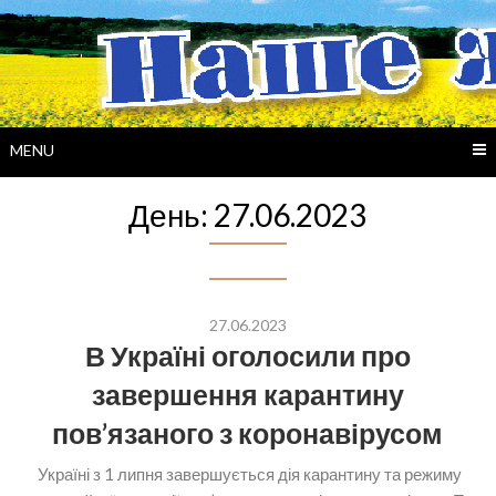
Skip
to
content
MENU
День:
27.06.2023
27.06.2023
В Україні оголосили про
завершення карантину
пов’язаного з коронавірусом
Україні з 1 липня завершується дія карантину та режиму