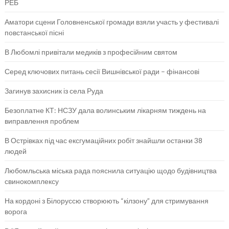
РЕБ
Аматори сцени Головненської громади взяли участь у фестивалі
повстанської пісні
В Любомлі привітали медиків з професійним святом
Серед ключових питань сесії Вишнівської ради – фінансові
Загинув захисник із села Руда
Безоплатне КТ: НСЗУ дала волинським лікарням тиждень на
виправлення проблем
В Острівках під час ексгумаційних робіт знайшли останки 38
людей
Любомльська міська рада пояснила ситуацію щодо будівництва
свинокомплексу
На кордоні з Білоруссю створюють “кілзону” для стримування
ворога