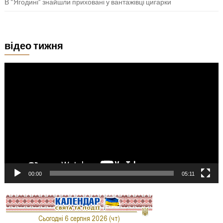
В “Ягодині” знайшли приховані у вантажівці цигарки
відео тижня
Відеопрогравач
00:00
05:11