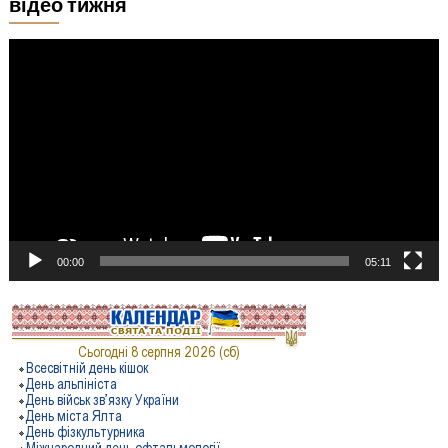
відео тижня
Відеопрогравач
00:00
05:11