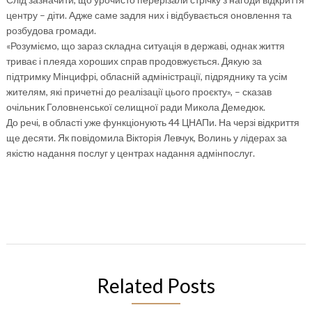
центру – діти. Адже саме задля них і відбувається оновлення та
розбудова громади.
«Розуміємо, що зараз складна ситуація в державі, однак життя
триває і плеяда хороших справ продовжується. Дякую за
підтримку Мінцифрі, обласній адміністрації, підряднику та усім
жителям, які причетні до реалізації цього проєкту», – сказав
очільник Головненської селищної ради Микола Демедюк.
До речі, в області уже функціонують 44 ЦНАПи. На черзі відкриття
ще десяти. Як повідомила Вікторія Левчук, Волинь у лідерах за
якістю надання послуг у центрах надання адмінпослуг.
Related Posts