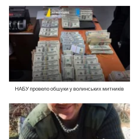
НАБУ провело обшуки у волинських митників