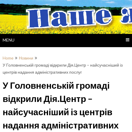
Skip
to
content
MENU
Home
Новини
У Головненській громаді відкрили Дія.Центр – найсучасніший із
центрів надання адміністративних послуг
У Головненській громаді
відкрили Дія.Центр –
найсучасніший із центрів
надання адміністративних