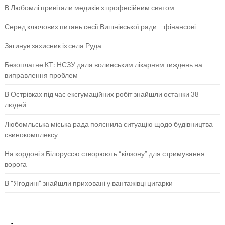
В Любомлі привітали медиків з професійним святом
Серед ключових питань сесії Вишнівської ради – фінансові
Загинув захисник із села Руда
Безоплатне КТ: НСЗУ дала волинським лікарням тиждень на
виправлення проблем
В Острівках під час ексгумаційних робіт знайшли останки 38
людей
Любомльська міська рада пояснила ситуацію щодо будівництва
свинокомплексу
На кордоні з Білоруссю створюють “кілзону” для стримування
ворога
В “Ягодині” знайшли приховані у вантажівці цигарки