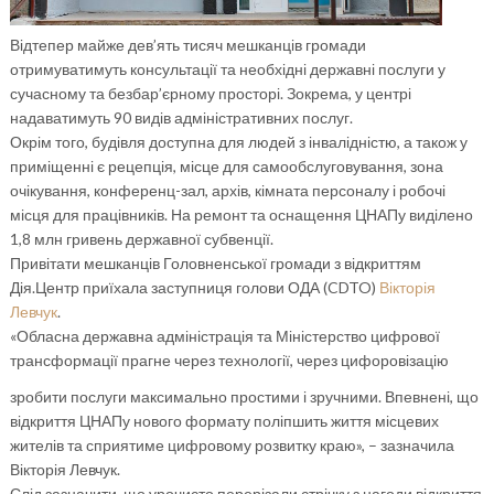
Відтепер майже дев’ять тисяч мешканців громади
отримуватимуть консультації та необхідні державні послуги у
сучасному та безбар’єрному просторі. Зокрема, у центрі
надаватимуть 90 видів адміністративних послуг.
Окрім того, будівля доступна для людей з інвалідністю, а також у
приміщенні є рецепція, місце для самообслуговування, зона
очікування, конференц-зал, архів, кімната персоналу і робочі
місця для працівників. На ремонт та оснащення ЦНАПу виділено
1,8 млн гривень державної субвенції.
Привітати мешканців Головненської громади з відкриттям
Дія.Центр приїхала заступниця голови ОДА (CDTO)
Вікторія
Левчук
.
«Обласна державна адміністрація та Міністерство цифрової
трансформації прагне через технології, через
цифоровізацію
зробити послуги максимально простими і зручними. Впевнені, що
відкриття ЦНАПу нового формату поліпшить життя місцевих
жителів та сприятиме цифровому розвитку краю», – зазначила
Вікторія Левчук.
Слід зазначити, що урочисто перерізали стрічку з нагоди відкриття