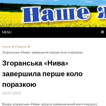
Skip
to
content
MENU
Home
Новини
Згоранська «Нива» завершила перше коло поразкою
Згоранська «Нива»
завершила перше коло
поразкою
03.07.2023
Вчора згоранська «Нива» зіграла завершальний матч першого