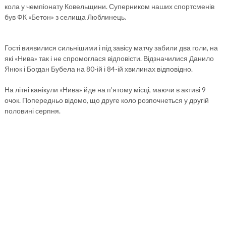
кола у чемпіонату Ковельщини. Суперником наших спортсменів
був ФК «Бетон» з селища Люблинець.
Гості виявилися сильнішими і під завісу матчу забили два голи, на
які «Нива» так і не спромоглася відповісти. Відзначилися Данило
Янюк і Богдан Бубела на 80-ій і 84-ій хвилинах відповідно.
На літні канікули «Нива» йде на п’ятому місці, маючи в активі 9
очок. Попередньо відомо, що друге коло розпочнеться у другій
половині серпня.