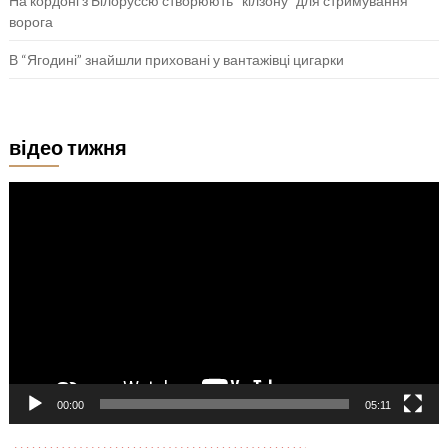
На кордоні з Білоруссю створюють “кілзону” для стримування
ворога
В “Ягодині” знайшли приховані у вантажівці цигарки
відео тижня
Відеопрогравач
00:00
05:11