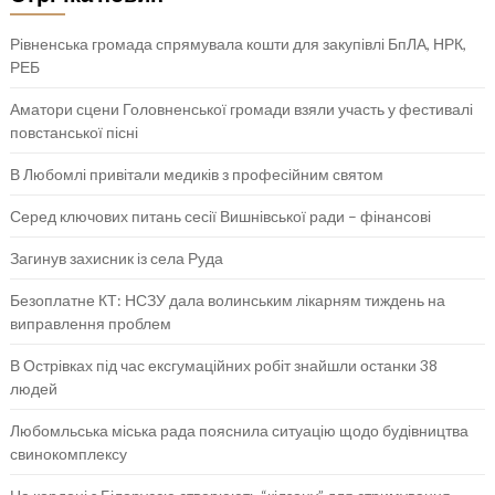
Рівненська громада спрямувала кошти для закупівлі БпЛА, НРК,
РЕБ
Аматори сцени Головненської громади взяли участь у фестивалі
повстанської пісні
В Любомлі привітали медиків з професійним святом
Серед ключових питань сесії Вишнівської ради – фінансові
Загинув захисник із села Руда
Безоплатне КТ: НСЗУ дала волинським лікарням тиждень на
виправлення проблем
В Острівках під час ексгумаційних робіт знайшли останки 38
людей
Любомльська міська рада пояснила ситуацію щодо будівництва
свинокомплексу