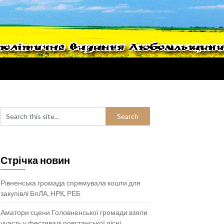
Стрічка новин
Рівненська громада спрямувала кошти для
закупівлі БпЛА, НРК, РЕБ
Аматори сцени Головненської громади взяли
участь у фестивалі повстанської пісні