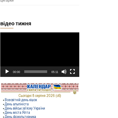
цигарки
відео тижня
Відеопрогравач
00:00
05:11