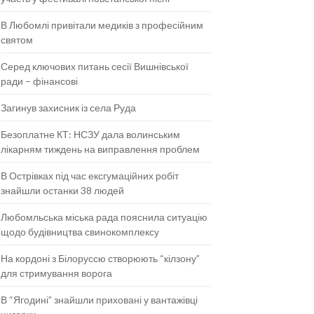
В Любомлі привітали медиків з професійним
святом
Серед ключових питань сесії Вишнівської
ради – фінансові
Загинув захисник із села Руда
Безоплатне КТ: НСЗУ дала волинським
лікарням тиждень на виправлення проблем
В Острівках під час ексгумаційних робіт
знайшли останки 38 людей
Любомльська міська рада пояснила ситуацію
щодо будівництва свинокомплексу
На кордоні з Білоруссю створюють “кілзону”
для стримування ворога
В “Ягодині” знайшли приховані у вантажівці