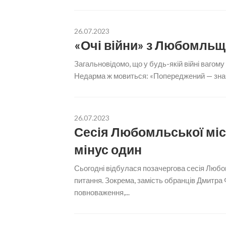
26.07.2023
«Очі війни» з Любомль
Загальновідомо, що у будь-якій війні вагому
Недарма ж мовиться: «Попереджений — значит
26.07.2023
Сесія Любомльської міс
мінус один
Сьогодні відбулася позачергова сесія Любом
питання. Зокрема, замість обранців Дмитра 
повноваження,...