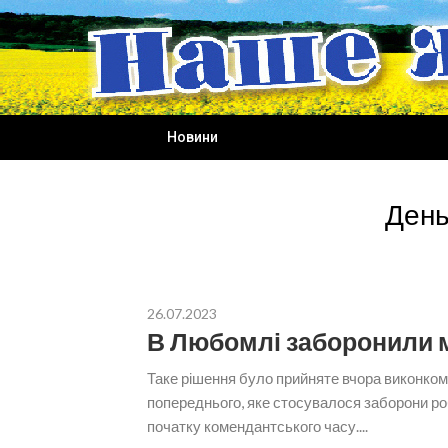
Skip
to
content
Новини
День
26.07.2023
В Любомлі заборонили м
Таке рішення було прийняте вчора виконко
попереднього, яке стосувалося заборони ро
початку комендантського часу....