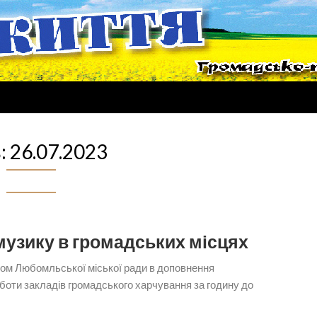
:
26.07.2023
узику в громадських місцях
мом Любомльської міської ради в доповнення
боти закладів громадського харчування за годину до