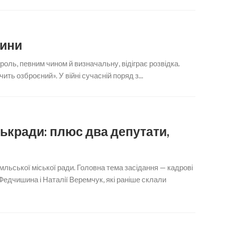
щини
 роль, певним чином й визначальну, відіграє розвідка.
ь озброєний». У війні сучасній поряд з...
ькради: плюс два депутати,
льської міської ради. Головна тема засідання — кадрові
Федчишина і Наталії Веремчук, які раніше склали