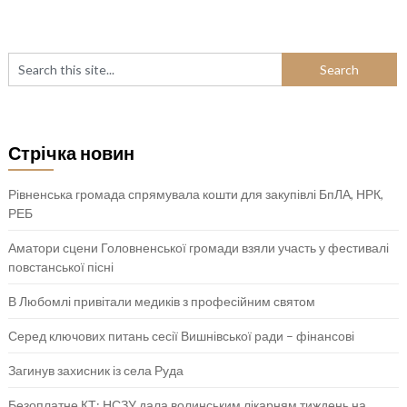
Стрічка новин
Рівненська громада спрямувала кошти для закупівлі БпЛА, НРК,
РЕБ
Аматори сцени Головненської громади взяли участь у фестивалі
повстанської пісні
В Любомлі привітали медиків з професійним святом
Серед ключових питань сесії Вишнівської ради – фінансові
Загинув захисник із села Руда
Безоплатне КТ: НСЗУ дала волинським лікарням тиждень на