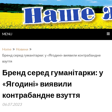
Skip
to
content
MENU
Home
Новини
Бренд серед гуманітарки: у «Ягодині» виявили контрабандне
взуття
Бренд серед гуманітарки: у
«Ягодині» виявили
контрабандне взуття
06.07.2023