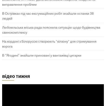
виправлення проблем
В Острівках під час ексгумаційних робіт знайшли останки 38
людей
Любомльська міська рада пояснила ситуацію щодо будівництва
свинокомплексу
На кордоні з Білоруссю створюють “кілзону” для стримування
ворога
В “Ягодині” знайшли приховані у вантажівці цигарки
відео тижня
Відеопрогравач