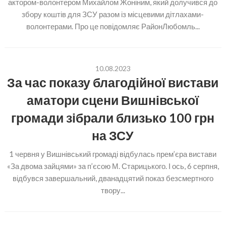
актором-волонтером Михайлом Жоніним, який долучився до
збору коштів для ЗСУ разом із місцевими дітлахами-
волонтерами. Про це повідомляє РайонЛюбомль...
10.08.2023
За час показу благодійної вистави
аматори сцени Вишнівської
громади зібрали близько 100 грн
на ЗСУ
1 червня у Вишнівський громаді відбулась прем’єра вистави
«За двома зайцями» за п’єсою М. Старицького. І ось, 6 серпня,
відбувся завершальний, дванадцятий показ безсмертного
твору...