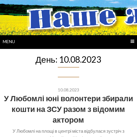
Skip
to
content
MENU
День:
10.08.2023
10.08.2023
У Любомлі юні волонтери збирали
кошти на ЗСУ разом з відомим
актором
У Любомлі на площі в центрі міста відбулася зустріч з