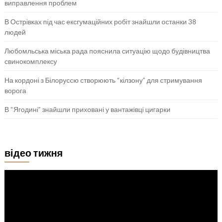
виправлення проблем
В Острівках під час ексгумаційних робіт знайшли останки 38
людей
Любомльська міська рада пояснила ситуацію щодо будівництва
свинокомплексу
На кордоні з Білоруссю створюють “кілзону” для стримування
ворога
В “Ягодині” знайшли приховані у вантажівці цигарки
відео тижня
Відеопрогравач