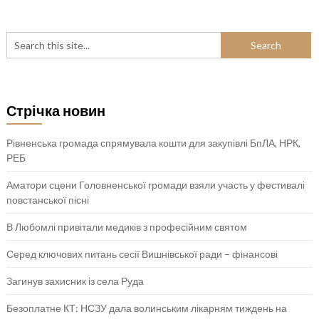
Стрічка новин
Рівненська громада спрямувала кошти для закупівлі БпЛА, НРК,
РЕБ
Аматори сцени Головненської громади взяли участь у фестивалі
повстанської пісні
В Любомлі привітали медиків з професійним святом
Серед ключових питань сесії Вишнівської ради – фінансові
Загинув захисник із села Руда
Безоплатне КТ: НСЗУ дала волинським лікарням тиждень на