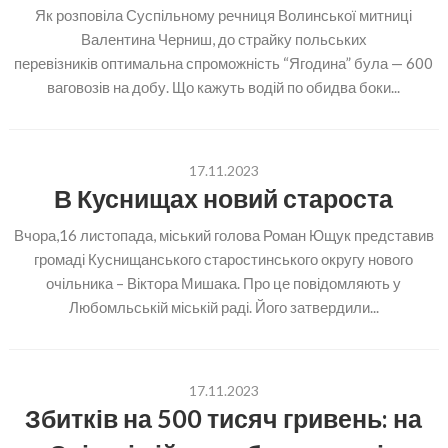
Як розповіла Суспільному речниця Волинської митниці
Валентина Черниш, до страйку польських
перевізників оптимальна спроможність “Ягодина” була — 600
ваговозів на добу. Що кажуть водій по обидва боки...
17.11.2023
В Куснищах новий староста
Вчора,16 листопада, міський голова Роман Ющук представив
громаді Куснищанського старостинського округу нового
очільника – Віктора Мишака. Про це повідомляють у
Любомльській міській раді. Його затвердили...
17.11.2023
Збитків на 500 тисяч гривень: на