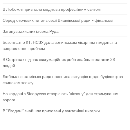
В Любомлі привітали медиків з професійним святом
Серед ключових питань сесії Вишнівської ради – фінансові
Загинув захисник із села Руда
Безоплатне КТ: НСЗУ дала волинським лікарням тиждень на
виправлення проблем
В Острівках під час ексгумаційних робіт знайшли останки 38
людей
Любомльська міська рада пояснила ситуацію щодо будівництва
свинокомплексу
На кордоні з Білоруссю створюють “кілзону” для стримування
ворога
В “Ягодині” знайшли приховані у вантажівці цигарки