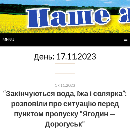
Skip
to
content
MENU
День:
17.11.2023
17.11.2023
“Закінчуються вода, їжа і солярка”:
розповіли про ситуацію перед
пунктом пропуску “Ягодин —
Дорогуськ”