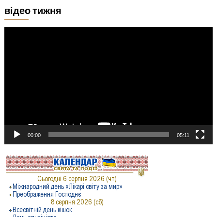
відео тижня
Відеопрогравач
00:00
05:11