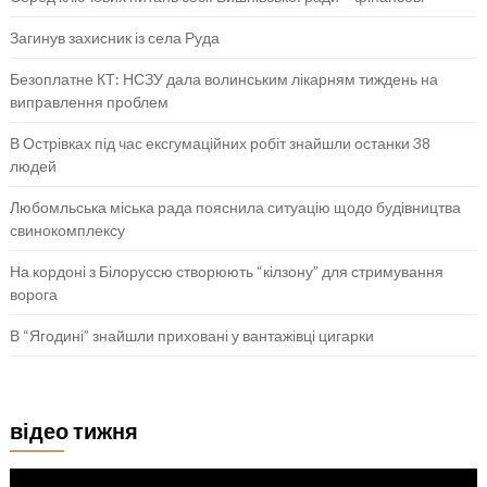
Загинув захисник із села Руда
Безоплатне КТ: НСЗУ дала волинським лікарням тиждень на
виправлення проблем
В Острівках під час ексгумаційних робіт знайшли останки 38
людей
Любомльська міська рада пояснила ситуацію щодо будівництва
свинокомплексу
На кордоні з Білоруссю створюють “кілзону” для стримування
ворога
В “Ягодині” знайшли приховані у вантажівці цигарки
відео тижня
Відеопрогравач