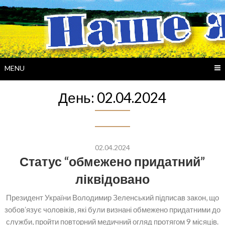
Skip
to
content
MENU
День:
02.04.2024
02.04.2024
Статус “обмежено придатний”
ліквідовано
Президент України Володимир Зеленський підписав закон, що
зобовʼязує чоловіків, які були визнані обмежено придатними до
служби, пройти повторний медичний огляд протягом 9 місяців.