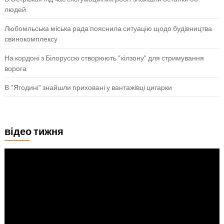
людей
Любомльська міська рада пояснила ситуацію щодо будівництва
свинокомплексу
На кордоні з Білоруссю створюють “кілзону” для стримування
ворога
В “Ягодині” знайшли приховані у вантажівці цигарки
відео тижня
Відеопрогравач