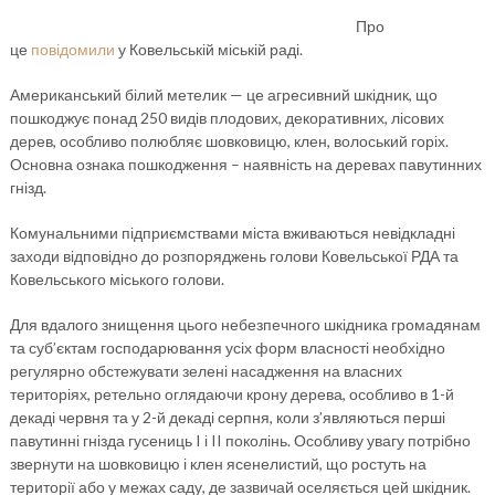
Про
це
повідомили
у Ковельській міській раді.
Американський білий метелик — це агресивний шкідник, що
пошкоджує понад 250 видів плодових, декоративних, лісових
дерев, особливо полюбляє шовковицю, клен, волоський горіх.
Основна ознака пошкодження – наявність на деревах павутинних
гнізд.
Комунальними підприємствами міста вживаються невідкладні
заходи відповідно до розпоряджень голови Ковельської РДА та
Ковельського міського голови.
Для вдалого знищення цього небезпечного шкідника громадянам
та суб’єктам господарювання усіх форм власності необхідно
регулярно обстежувати зелені насадження на власних
територіях, ретельно оглядаючи крону дерева, особливо в 1-й
декаді червня та у 2-й декаді серпня, коли з’являються перші
павутинні гнізда гусениць I і II поколінь. Особливу увагу потрібно
звернути на шовковицю і клен ясенелистий, що ростуть на
території або у межах саду, де зазвичай оселяється цей шкідник.