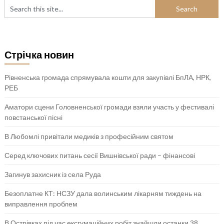
Стрічка новин
Рівненська громада спрямувала кошти для закупівлі БпЛА, НРК,
РЕБ
Аматори сцени Головненської громади взяли участь у фестивалі
повстанської пісні
В Любомлі привітали медиків з професійним святом
Серед ключових питань сесії Вишнівської ради – фінансові
Загинув захисник із села Руда
Безоплатне КТ: НСЗУ дала волинським лікарням тиждень на
виправлення проблем
В Острівках під час ексгумаційних робіт знайшли останки 38