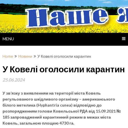
Skip
to
content
MENU
Home
Новини
У Ковелі оголосили карантин
У Ковелі оголосили карантин
25.06.2024
У зв’язку з виявленням на території міста Ковель
регульованого шкідливого організму – американського
білого метелика (Hyphantria cunea) відповідно до
розпорядженням голови Ковельської РДА від 15.09.2021 №
185 запроваджений карантинний режим в межах міста
Ковель, загальною площею 4730 га.