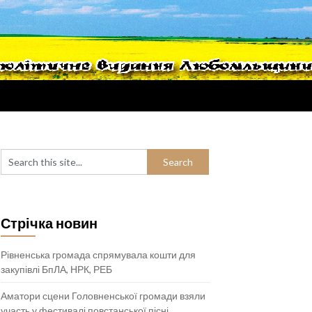
Стрічка новин
Рівненська громада спрямувала кошти для
закупівлі БпЛА, НРК, РЕБ
Аматори сцени Головненської громади взяли
участь у фестивалі повстанської пісні