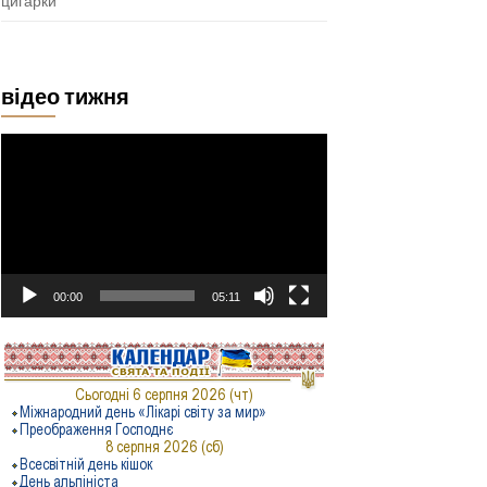
цигарки
відео тижня
Відеопрогравач
00:00
05:11