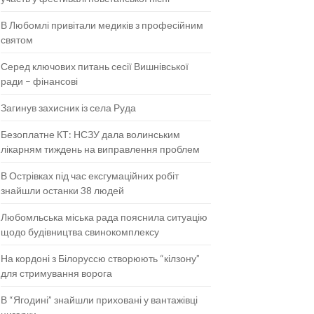
В Любомлі привітали медиків з професійним
святом
Серед ключових питань сесії Вишнівської
ради – фінансові
Загинув захисник із села Руда
Безоплатне КТ: НСЗУ дала волинським
лікарням тиждень на виправлення проблем
В Острівках під час ексгумаційних робіт
знайшли останки 38 людей
Любомльська міська рада пояснила ситуацію
щодо будівництва свинокомплексу
На кордоні з Білоруссю створюють “кілзону”
для стримування ворога
В “Ягодині” знайшли приховані у вантажівці