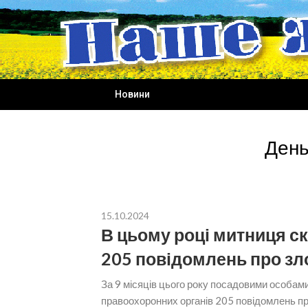
Skip
to
content
Новини
День
15.10.2024
В цьому році митниця с
205 повідомлень про зл
За 9 місяців цього року посадовими особам
правоохоронних органів 205 повідомлень про