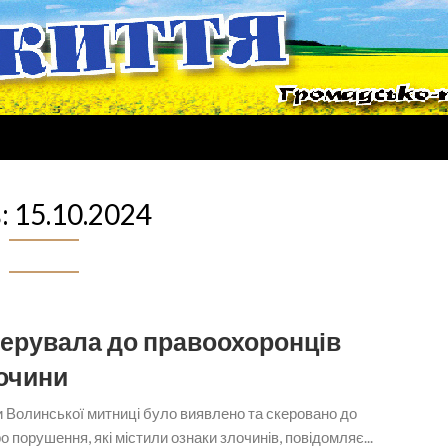
:
15.10.2024
керувала до правоохоронців
очини
и Волинської митниці було виявлено та скеровано до
 порушення, які містили ознаки злочинів, повідомляє...