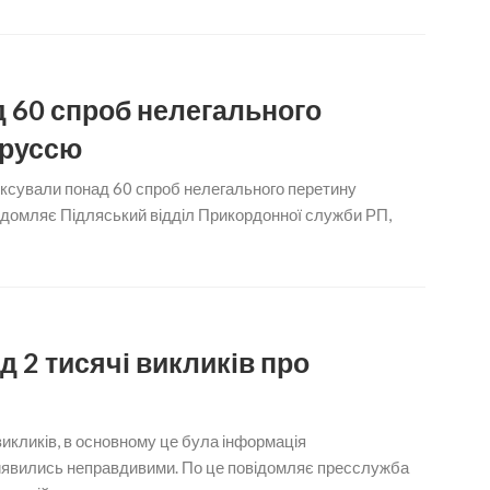
д 60 спроб нелегального
оруссю
іксували понад 60 спроб нелегального перетину
ідомляє Підляський відділ Прикордонної служби РП,
д 2 тисячі викликів про
викликів, в основному це була інформація
виявились неправдивими. По це повідомляє пресслужба