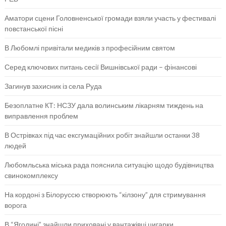
Аматори сцени Головненської громади взяли участь у фестивалі
повстанської пісні
В Любомлі привітали медиків з професійним святом
Серед ключових питань сесії Вишнівської ради – фінансові
Загинув захисник із села Руда
Безоплатне КТ: НСЗУ дала волинським лікарням тиждень на
виправлення проблем
В Острівках під час ексгумаційних робіт знайшли останки 38
людей
Любомльська міська рада пояснила ситуацію щодо будівництва
свинокомплексу
На кордоні з Білоруссю створюють “кілзону” для стримування
ворога
В “Ягодині” знайшли приховані у вантажівці цигарки