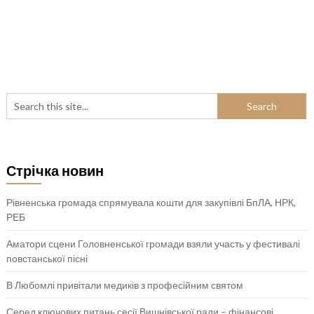
Стрічка новин
Рівненська громада спрямувала кошти для закупівлі БпЛА, НРК,
РЕБ
Аматори сцени Головненської громади взяли участь у фестивалі
повстанської пісні
В Любомлі привітали медиків з професійним святом
Серед ключових питань сесії Вишнівської ради – фінансові