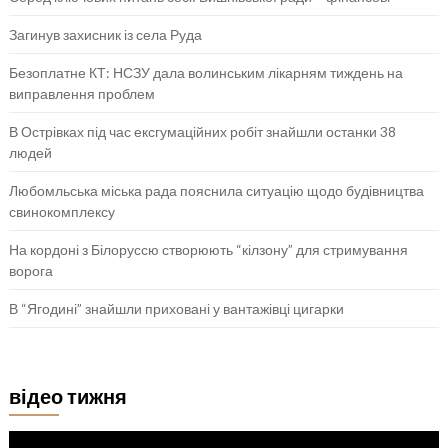
Загинув захисник із села Руда
Безоплатне КТ: НСЗУ дала волинським лікарням тиждень на
виправлення проблем
В Острівках під час ексгумаційних робіт знайшли останки 38
людей
Любомльська міська рада пояснила ситуацію щодо будівництва
свинокомплексу
На кордоні з Білоруссю створюють “кілзону” для стримування
ворога
В “Ягодині” знайшли приховані у вантажівці цигарки
відео тижня
Відеопрогравач