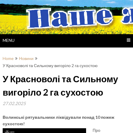
Skip
to
content
MENU
Home
Новини
У Красноволі та Сильному вигоріло 2 га сухостою
У Красноволі та Сильному
вигоріло 2 га сухостою
27.02.2025
Волинські рятувальники ліквідували понад 10 пожеж
сухостою!
Про