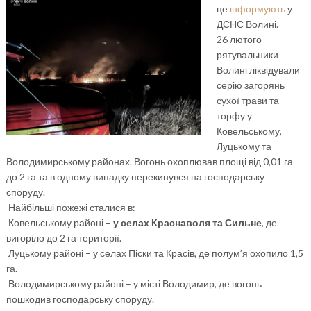
це
інформують
у
ДСНС Волині.
26 лютого
рятувальники
Волині ліквідували
серію загорянь
сухої трави та
торфу у
Ковельському,
Луцькому та
Володимирському районах. Вогонь охоплював площі від 0,01 га
до 2 га та в одному випадку перекинувся на господарську
споруду.
Найбільші пожежі сталися в:
Ковельському районі –
у селах Краснаволя та Сильне
, де
вигоріло до 2 га території.
Луцькому районі – у селах Піски та Красів, де полум’я охопило 1,5
га.
Володимирському районі – у місті Володимир, де вогонь
пошкодив господарську споруду.