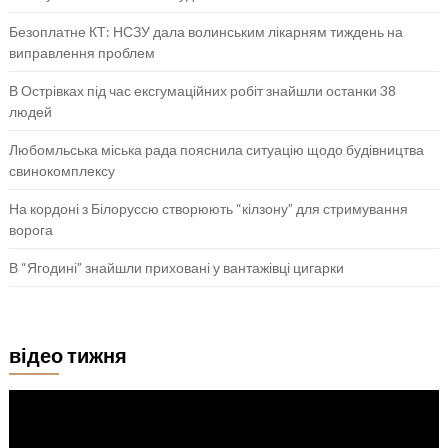
Безоплатне КТ: НСЗУ дала волинським лікарням тиждень на
виправлення проблем
В Острівках під час ексгумаційних робіт знайшли останки 38
людей
Любомльська міська рада пояснила ситуацію щодо будівництва
свинокомплексу
На кордоні з Білоруссю створюють “кілзону” для стримування
ворога
В “Ягодині” знайшли приховані у вантажівці цигарки
відео тижня
Відеопрогравач