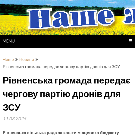
Skip
to
content
MENU
Home
Новини
Рівненська громада передає чергову партію дронів для ЗСУ
Рівненська громада передає
чергову партію дронів для
ЗСУ
11.03.2025
Рівненська сільська рада за кошти місцевого бюджету