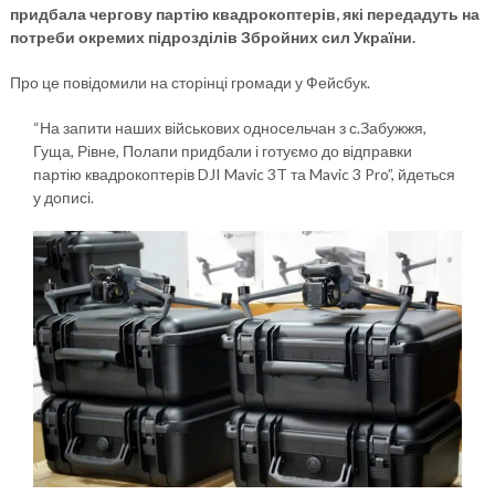
придбала чергову партію квадрокоптерів, які передадуть на
потреби окремих підрозділів Збройних сил України.
Про це повідомили на сторінці громади у Фейсбук.
“На запити наших військових односельчан з с.Забужжя,
Гуща, Рівне, Полапи придбали і готуємо до відправки
партію квадрокоптерів DJI Mavic 3T та Mavic 3 Pro”, йдеться
у дописі.