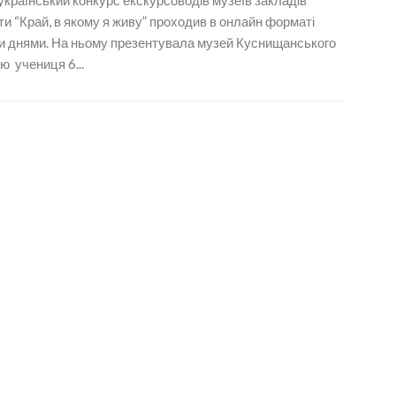
країнський конкурс екскурсоводів музеїв закладів
ти “Край, в якому я живу” проходив в онлайн форматі
и днями. На ньому презентувала музей Куснищанського
ю учениця 6...