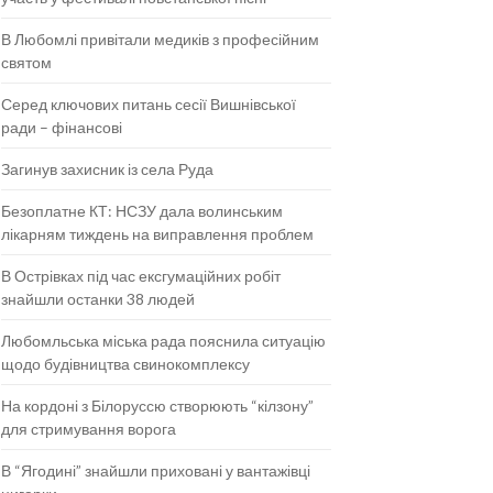
В Любомлі привітали медиків з професійним
святом
Серед ключових питань сесії Вишнівської
ради – фінансові
Загинув захисник із села Руда
Безоплатне КТ: НСЗУ дала волинським
лікарням тиждень на виправлення проблем
В Острівках під час ексгумаційних робіт
знайшли останки 38 людей
Любомльська міська рада пояснила ситуацію
щодо будівництва свинокомплексу
На кордоні з Білоруссю створюють “кілзону”
для стримування ворога
В “Ягодині” знайшли приховані у вантажівці