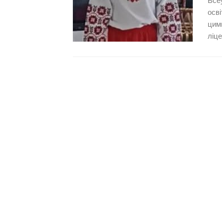
Всеу
осві
цим
ліце