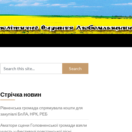
Стрічка новин
Рівненська громада спрямувала кошти для
закупівлі БпЛА, НРК, РЕБ
Аматори сцени Головненської громади взяли
участь у фестивалі повстанської пісні