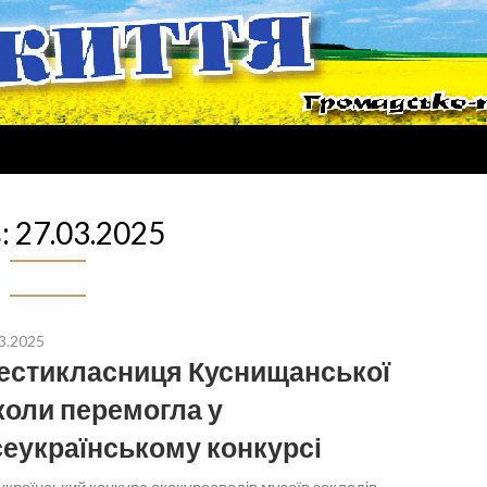
:
27.03.2025
3.2025
стикласниця Куснищанської
оли перемогла у
еукраїнському конкурсі