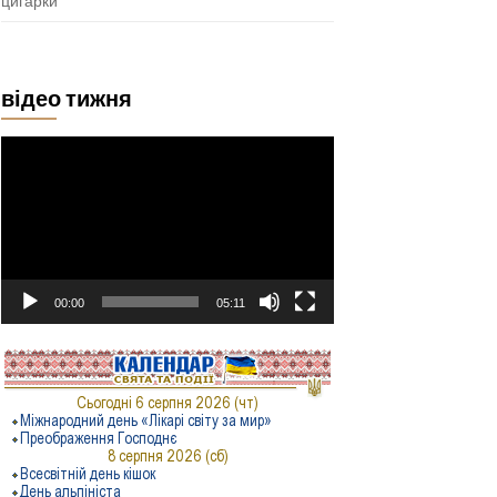
цигарки
відео тижня
Відеопрогравач
00:00
05:11