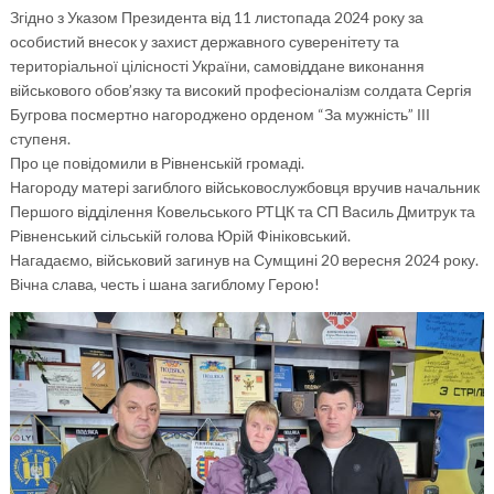
Згідно з Указом Президента від 11 листопада 2024 року за
особистий внесок у захист державного суверенітету та
територіальної цілісності України, самовіддане виконання
військового обов’язку та високий професіоналізм солдата Сергія
Бугрова посмертно нагороджено орденом “За мужність” ІІІ
ступеня.
Про це повідомили в Рівненській громаді.
Нагороду матері загиблого військовослужбовця вручив начальник
Першого відділення Ковельського РТЦК та СП Василь Дмитрук та
Рівненський сільській голова Юрій Фініковський.
Нагадаємо, військовий загинув на Сумщині 20 вересня 2024 року.
Вічна слава, честь і шана загиблому Герою!