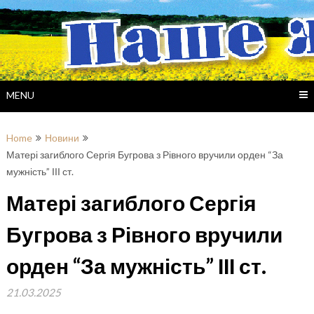
Skip
to
content
MENU
Home
Новини
Матері загиблого Сергія Бугрова з Рівного вручили орден “За
мужність” ІІІ ст.
Матері загиблого Сергія
Бугрова з Рівного вручили
орден “За мужність” ІІІ ст.
21.03.2025