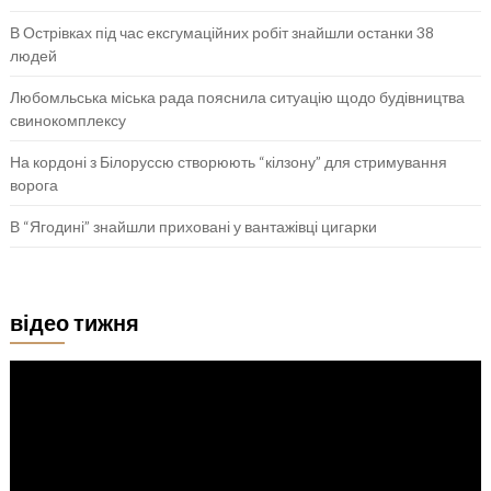
В Острівках під час ексгумаційних робіт знайшли останки 38
людей
Любомльська міська рада пояснила ситуацію щодо будівництва
свинокомплексу
На кордоні з Білоруссю створюють “кілзону” для стримування
ворога
В “Ягодині” знайшли приховані у вантажівці цигарки
відео тижня
Відеопрогравач