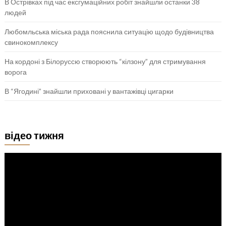
В Острівках під час ексгумаційних робіт знайшли останки 38
людей
Любомльська міська рада пояснила ситуацію щодо будівництва
свинокомплексу
На кордоні з Білоруссю створюють “кілзону” для стримування
ворога
В “Ягодині” знайшли приховані у вантажівці цигарки
відео тижня
Відеопрогравач