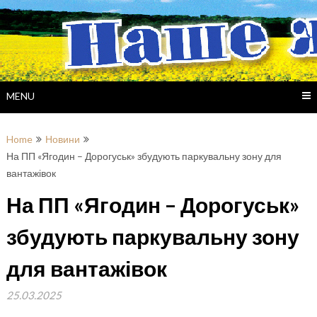
Skip
to
content
MENU
Home
Новини
На ПП «Ягодин – Дорогуськ» збудують паркувальну зону для
вантажівок
На ПП «Ягодин – Дорогуськ»
збудують паркувальну зону
для вантажівок
25.03.2025