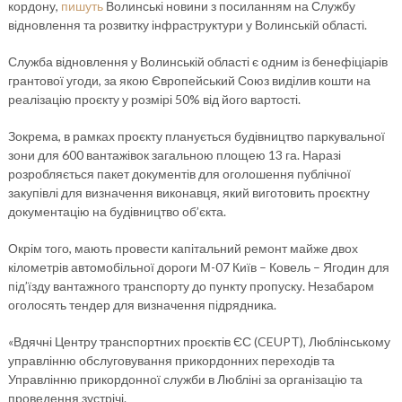
кордону,
пишуть
Волинські новини з посиланням на Службу
відновлення та розвитку інфраструктури у Волинській області.
Служба відновлення у Волинській області є одним із бенефіціарів
грантової угоди, за якою Європейський Союз виділив кошти на
реалізацію проєкту у розмірі 50% від його вартості.
Зокрема, в рамках проєкту планується будівництво паркувальної
зони для 600 вантажівок загальною площею 13 га. Наразі
розробляється пакет документів для оголошення публічної
закупівлі для визначення виконавця, який виготовить проєктну
документацію на будівництво об’єкта.
Окрім того, мають провести капітальний ремонт майже двох
кілометрів автомобільної дороги М-07 Київ – Ковель – Ягодин для
під’їзду вантажного транспорту до пункту пропуску. Незабаром
оголосять тендер для визначення підрядника.
«Вдячні Центру транспортних проєктів ЄС (CEUPT), Люблінському
управлінню обслуговування прикордонних переходів та
Управлінню прикордонної служби в Любліні за організацію та
проведення зустрічі.