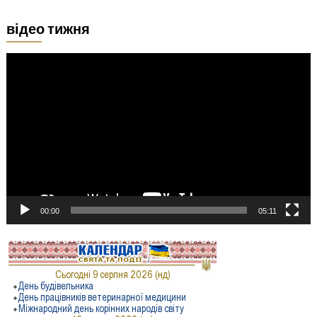
відео тижня
Відеопрогравач
00:00
05:11