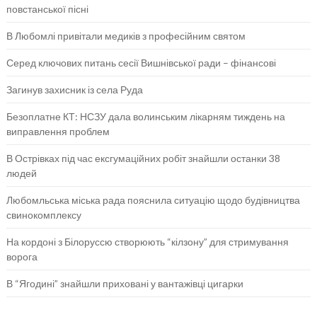
повстанської пісні
В Любомлі привітали медиків з професійним святом
Серед ключових питань сесії Вишнівської ради – фінансові
Загинув захисник із села Руда
Безоплатне КТ: НСЗУ дала волинським лікарням тиждень на
виправлення проблем
В Острівках під час ексгумаційних робіт знайшли останки 38
людей
Любомльська міська рада пояснила ситуацію щодо будівництва
свинокомплексу
На кордоні з Білоруссю створюють “кілзону” для стримування
ворога
В “Ягодині” знайшли приховані у вантажівці цигарки