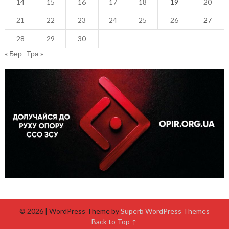
14
15
16
17
18
19
20
21
22
23
24
25
26
27
28
29
30
« Бер
Тра »
© 2026
| WordPress Theme by
Superb WordPress Themes
Back to Top ↑